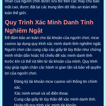
nhân của người chơi được lưu trữ trên các máy chủ bảo
mật cao, được đặt tại các trung tâm dữ liệu an toàn trên
toàn thế giới.
Quy Trình Xác Minh Danh Tính
Nghiêm Ngặt
Để đảm bảo an toàn cho tài khoản của người chơi, mcw
casino áp dụng quy trình xác minh danh tính nghiêm ngặt.
Người chơi cần cung cấp các giấy tờ tùy thân như chứng
minh nhân dân hoặc hộ chiếu để xác minh danh tính
trước khi có thể rút tiền từ tài khoản của mình. Quy trình
này giúp ngăn chặn các hành vi gian lận và bảo vệ quyền
lợi của người chơi.
Đăng ký tài khoản mcw casino với thông tin chính
xác.
Xác minh email và số điện thoại.
Cung cấp giấy tờ tùy thân để xác minh danh tính.
Hoàn tất quy trình xác minh tài khoản.