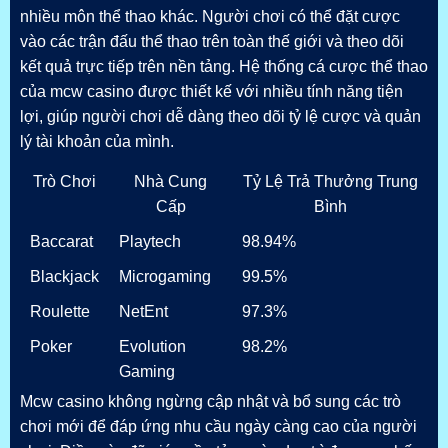
nhiều môn thể thao khác. Người chơi có thể đặt cược
vào các trận đấu thể thao trên toàn thế giới và theo dõi
kết quả trực tiếp trên nền tảng. Hệ thống cá cược thể thao
của mcw casino được thiết kế với nhiều tính năng tiện
lợi, giúp người chơi dễ dàng theo dõi tỷ lệ cược và quản
lý tài khoản của mình.
Trò Chơi
Nhà Cung
Tỷ Lệ Trả Thưởng Trung
Cấp
Bình
Baccarat
Playtech
98.94%
Blackjack
Microgaming
99.5%
Roulette
NetEnt
97.3%
Poker
Evolution
98.2%
Gaming
Mcw casino không ngừng cập nhật và bổ sung các trò
chơi mới để đáp ứng nhu cầu ngày càng cao của người