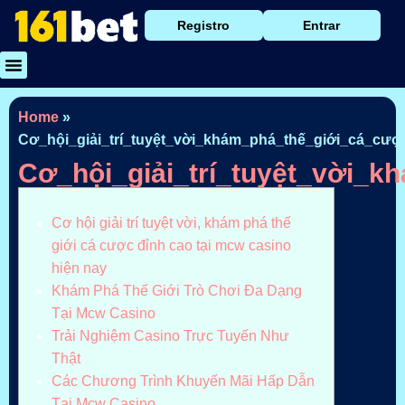
Registro
Entrar
Baixar Aplicativo
Caça Níqueis
Cassino Ao Vivo
Home
»
Cơ_hội_giải_trí_tuyệt_vời_khám_phá_thế_giới_cá_cượ
Cơ_hội_giải_trí_tuyệt_vời_
Cơ hội giải trí tuyệt vời, khám phá thế
giới cá cược đỉnh cao tại mcw casino
hiện nay
Khám Phá Thế Giới Trò Chơi Đa Dạng
Tại Mcw Casino
Trải Nghiệm Casino Trực Tuyến Như
Thật
Các Chương Trình Khuyến Mãi Hấp Dẫn
Tại Mcw Casino