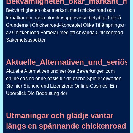
Bekvämligheten_ökar_markant_me
Bekvämligheten ökar markant med chickenroad och
förbättrar din nästa utomhusupplevelse betydligt Förstå
Grunderna i Chickenroad-Konceptet Olika Tillämpningar
av Chickenroad Fördelar med att Använda Chickenroad
Säkerhetsaspekter
Aktuelle_Alternativen_und_seriö
Aktuelle Alternativen und seriöse Bewertungen zum
online casino ohne oasis für deutsche Spieler erwarten
Sie hier Sichere und Lizenzierte Online-Casinos: Ein
Überblick Die Bedeutung der
Utmaningar och glädje väntar
längs en spännande chickenroad