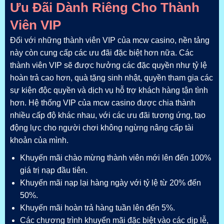
Ưu Đãi Dành Riêng Cho Thành
Viên VIP
Đối với những thành viên VIP của mcw casino, nền tảng
này còn cung cấp các ưu đãi đặc biệt hơn nữa. Các
thành viên VIP sẽ được hưởng các đặc quyền như tỷ lệ
hoàn trả cao hơn, quà tặng sinh nhật, quyền tham gia các
sự kiện độc quyền và dịch vụ hỗ trợ khách hàng tận tình
hơn. Hệ thống VIP của mcw casino được chia thành
nhiều cấp độ khác nhau, với các ưu đãi tương ứng, tạo
động lực cho người chơi không ngừng nâng cấp tài
khoản của mình.
Khuyến mãi chào mừng thành viên mới lên đến 100%
giá trị nạp đầu tiên.
Khuyến mãi nạp lại hàng ngày với tỷ lệ từ 20% đến
50%.
Khuyến mãi hoàn trả hàng tuần lên đến 5%.
Các chương trình khuyến mãi đặc biệt vào các dịp lễ,