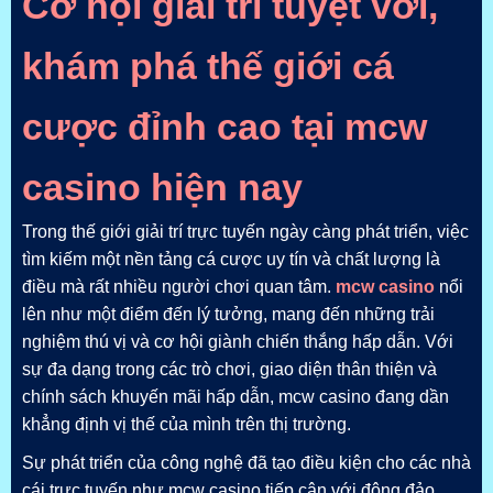
Cơ hội giải trí tuyệt vời,
khám phá thế giới cá
cược đỉnh cao tại mcw
casino hiện nay
Trong thế giới giải trí trực tuyến ngày càng phát triển, việc
tìm kiếm một nền tảng cá cược uy tín và chất lượng là
điều mà rất nhiều người chơi quan tâm.
mcw casino
nổi
lên như một điểm đến lý tưởng, mang đến những trải
nghiệm thú vị và cơ hội giành chiến thắng hấp dẫn. Với
sự đa dạng trong các trò chơi, giao diện thân thiện và
chính sách khuyến mãi hấp dẫn, mcw casino đang dần
khẳng định vị thế của mình trên thị trường.
Sự phát triển của công nghệ đã tạo điều kiện cho các nhà
cái trực tuyến như mcw casino tiếp cận với đông đảo