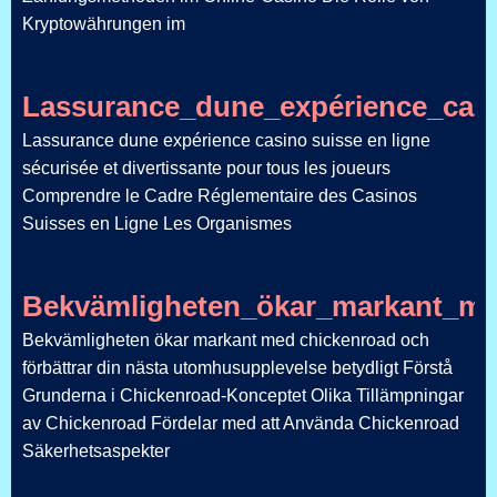
Kryptowährungen im
Lassurance_dune_expérience_casin
Lassurance dune expérience casino suisse en ligne
sécurisée et divertissante pour tous les joueurs
Comprendre le Cadre Réglementaire des Casinos
Suisses en Ligne Les Organismes
Bekvämligheten_ökar_markant_me
Bekvämligheten ökar markant med chickenroad och
förbättrar din nästa utomhusupplevelse betydligt Förstå
Grunderna i Chickenroad-Konceptet Olika Tillämpningar
av Chickenroad Fördelar med att Använda Chickenroad
Säkerhetsaspekter