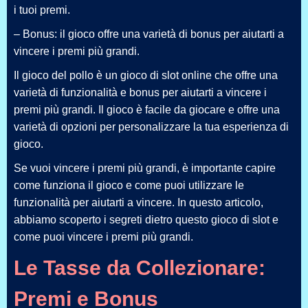
i tuoi premi.
– Bonus: il gioco offre una varietà di bonus per aiutarti a
vincere i premi più grandi.
Il gioco del pollo è un gioco di slot online che offre una
varietà di funzionalità e bonus per aiutarti a vincere i
premi più grandi. Il gioco è facile da giocare e offre una
varietà di opzioni per personalizzare la tua esperienza di
gioco.
Se vuoi vincere i premi più grandi, è importante capire
come funziona il gioco e come puoi utilizzare le
funzionalità per aiutarti a vincere. In questo articolo,
abbiamo scoperto i segreti dietro questo gioco di slot e
come puoi vincere i premi più grandi.
Le Tasse da Collezionare:
Premi e Bonus