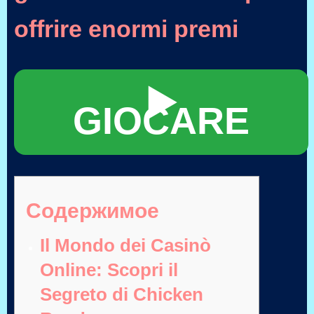
offrire enormi premi
▶️
GIOCARE
Содержимое
Il Mondo dei Casinò
Online: Scopri il
Segreto di Chicken