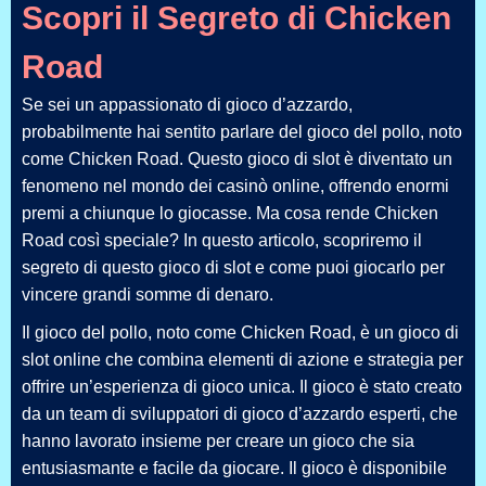
Scopri il Segreto di Chicken
Road
Se sei un appassionato di gioco d’azzardo,
probabilmente hai sentito parlare del gioco del pollo, noto
come Chicken Road. Questo gioco di slot è diventato un
fenomeno nel mondo dei casinò online, offrendo enormi
premi a chiunque lo giocasse. Ma cosa rende Chicken
Road così speciale? In questo articolo, scopriremo il
segreto di questo gioco di slot e come puoi giocarlo per
vincere grandi somme di denaro.
Il gioco del pollo, noto come Chicken Road, è un gioco di
slot online che combina elementi di azione e strategia per
offrire un’esperienza di gioco unica. Il gioco è stato creato
da un team di sviluppatori di gioco d’azzardo esperti, che
hanno lavorato insieme per creare un gioco che sia
entusiasmante e facile da giocare. Il gioco è disponibile