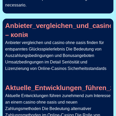
necessario.
Anbieter_vergleichen_und_casino
– копія
Anbieter vergleichen und casino ohne oasis finden für
entspanntes Glücksspielerlebnis Die Bedeutung von
Auszahlungsbedingungen und Bonusangeboten
Umsatzbedingungen im Detail Seriösität und
Lizenzierung von Online-Casinos Sicherheitsstandards
Aktuelle_Entwicklungen_führen_
Aktuelle Entwicklungen führen zunehmend zum Interesse
an einem casino ohne oasis und neuen
Zahlungsmethoden Die Bedeutung alternativer
Zahlungsmethoden im Online-Casino Die Rolle von