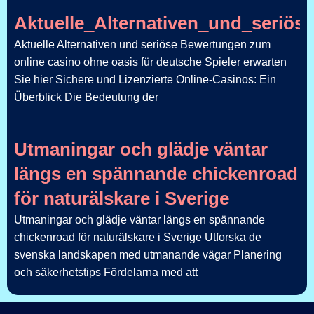
Aktuelle_Alternativen_und_seriö
Aktuelle Alternativen und seriöse Bewertungen zum
online casino ohne oasis für deutsche Spieler erwarten
Sie hier Sichere und Lizenzierte Online-Casinos: Ein
Überblick Die Bedeutung der
Utmaningar och glädje väntar
längs en spännande chickenroad
för naturälskare i Sverige
Utmaningar och glädje väntar längs en spännande
chickenroad för naturälskare i Sverige Utforska de
svenska landskapen med utmanande vägar Planering
och säkerhetstips Fördelarna med att