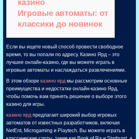
казино
Игровые автоматы: от
классики до новинок
Если вы ищете новый способ провести свободное
время, то вы попали по адресу. Казино Ярд – это
лучшее онлайн-казино, где вы можете играть в
игровые автоматы и наслаждаться развлечениями.
В этом обзоре
казино ярд
мы рассмотрим основные
преимущества и недостатки онлайн-казино Ярд,
чтобы помочь вам принять решение о выборе этого
казино для игры.
казино ярд
предлагает широкий выбор игровых
автоматов от известных разработчиков, включая
NetEnt, Microgaming и Playtech. Вы можете играть в
классические слоты, такие как Book of Ra и Starburst, а