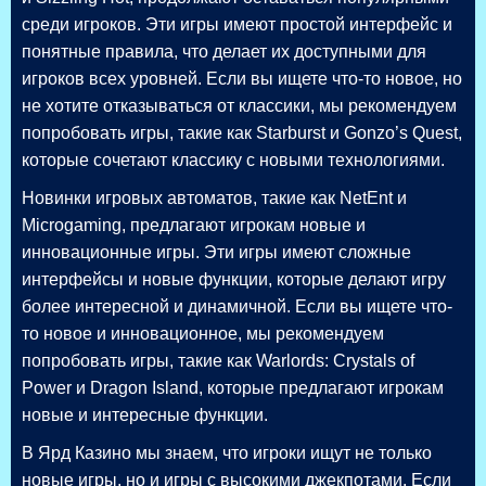
среди игроков. Эти игры имеют простой интерфейс и
понятные правила, что делает их доступными для
игроков всех уровней. Если вы ищете что-то новое, но
не хотите отказываться от классики, мы рекомендуем
попробовать игры, такие как Starburst и Gonzo’s Quest,
которые сочетают классику с новыми технологиями.
Новинки игровых автоматов, такие как NetEnt и
Microgaming, предлагают игрокам новые и
инновационные игры. Эти игры имеют сложные
интерфейсы и новые функции, которые делают игру
более интересной и динамичной. Если вы ищете что-
то новое и инновационное, мы рекомендуем
попробовать игры, такие как Warlords: Crystals of
Power и Dragon Island, которые предлагают игрокам
новые и интересные функции.
В Ярд Казино мы знаем, что игроки ищут не только
новые игры, но и игры с высокими джекпотами. Если