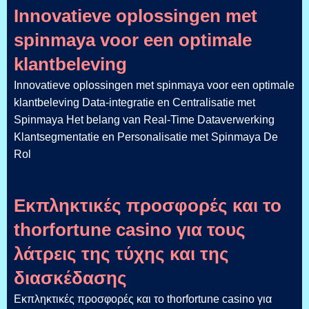
Innovatieve oplossingen met
spinmaya voor een optimale
klantbeleving
Innovatieve oplossingen met spinmaya voor een optimale
klantbeleving Data-integratie en Centralisatie met
Spinmaya Het belang van Real-Time Dataverwerking
Klantsegmentatie en Personalisatie met Spinmaya De
Rol
Εκπληκτικές προσφορές και το
thorfortune casino για τους
λάτρεις της τύχης και της
διασκέδασης
Εκπληκτικές προσφορές και το thorfortune casino για