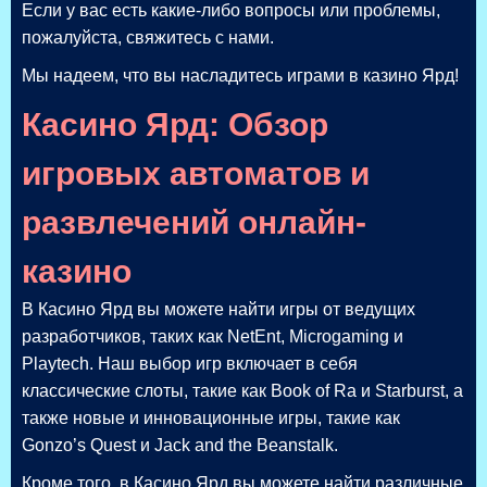
Если у вас есть какие-либо вопросы или проблемы,
пожалуйста, свяжитесь с нами.
Мы надеем, что вы насладитесь играми в казино Ярд!
Касино Ярд: Обзор
игровых автоматов и
развлечений онлайн-
казино
В Касино Ярд вы можете найти игры от ведущих
разработчиков, таких как NetEnt, Microgaming и
Playtech. Наш выбор игр включает в себя
классические слоты, такие как Book of Ra и Starburst, а
также новые и инновационные игры, такие как
Gonzo’s Quest и Jack and the Beanstalk.
Кроме того, в Касино Ярд вы можете найти различные