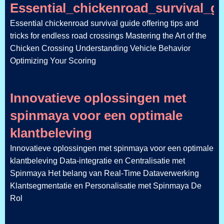
Essential_chickenroad_survival_g
Essential chickenroad survival guide offering tips and
tricks for endless road crossings Mastering the Art of the
Chicken Crossing Understanding Vehicle Behavior
Optimizing Your Scoring
Innovatieve oplossingen met
spinmaya voor een optimale
klantbeleving
Innovatieve oplossingen met spinmaya voor een optimale
klantbeleving Data-integratie en Centralisatie met
Spinmaya Het belang van Real-Time Dataverwerking
Klantsegmentatie en Personalisatie met Spinmaya De
Rol