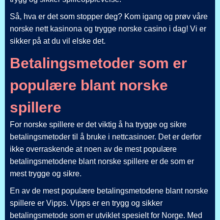
Så, hva er det som stopper deg? Kom igang og prøv våre
norske nett kasinona og trygge norske casino i dag! Vi er
sikker på at du vil elske det.
Betalingsmetoder som er
populære blant norske
spillere
For norske spillere er det viktig å ha trygge og sikre
betalingsmetoder til å bruke i nettcasinoer. Det er derfor
ikke overraskende at noen av de mest populære
betalingsmetodene blant norske spillere er de som er
mest trygge og sikre.
En av de mest populære betalingsmetodene blant norske
spillere er Vipps. Vipps er en trygg og sikker
betalingsmetode som er utviklet spesielt for Norge. Med