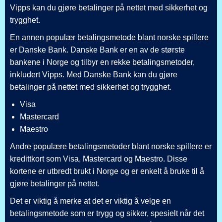
Vipps kan du gjøre betalinger på nettet med sikkerhet og
trygghet.
En annen populær betalingsmetode blant norske spillere
er Danske Bank. Danske Bank er en av de største
bankene i Norge og tilbyr en rekke betalingsmetoder,
inkludert Vipps. Med Danske Bank kan du gjøre
betalinger på nettet med sikkerhet og trygghet.
Visa
Mastercard
Maestro
Andre populære betalingsmetoder blant norske spillere er
kredittkort som Visa, Mastercard og Maestro. Disse
kortene er utbredt brukt i Norge og er enkelt å bruke til å
gjøre betalinger på nettet.
Det er viktig å merke at det er viktig å velge en
betalingsmetode som er trygg og sikker, spesielt når det