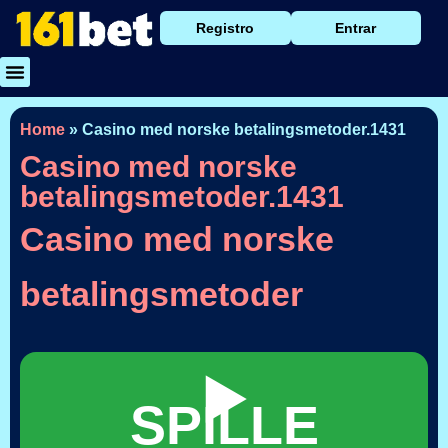
Registro
Entrar
Baixar Aplicativo
Caça Níqueis
Cassino Ao Vivo
Home
»
Casino med norske betalingsmetoder.1431
Casino med norske
betalingsmetoder.1431
Casino med norske
betalingsmetoder
▶️
SPILLE