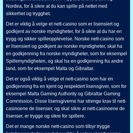
Nordea, for å sikre at du kan spille på nettet med
sikkerhet og trygghet.
Det er viktig å velge et nett-casino som er lisensiert og
godkjent av norske myndigheter, for å sikre at du har en
trygg og sikker spilleopplevelse. Norske nett-casino som
er lisensiert og godkjent av norske myndigheter, skal ha
en godkjenning fra norske myndigheter, som for eksempel
Spillemyndigheten, og skal ha en godkjenning fra andre
land, som for eksempel Malta og Gibraltar.
Det er også viktig å velge et nett-casino som har en
godkjenning fra en kjent og respektert lisensgiver, som for
eksempel Malta Gaming Authority og Gibraltar Gaming
Commission. Disse lisensgiverne har strenge krav til nett-
casinoene de lisenser, og skal sikre at nett-casinoene de
lisenser, er trygge og sikre for spillere.
Det er mange norske nett-casino som tilbyr trygge