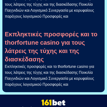
τους λάτρεις της τύχης και της διασκέδασης Ποικιλία
Παιχνιδιών και Λογισμικό Συνεργασία με κορυφαίους
παρόχους λογισμικού Προσφορές και
Εκπληκτικές προσφορές και το
thorfortune casino για τους
λάτρεις της τύχης και της
διασκέδασης
Εκπληκτικές προσφορές και το thorfortune casino για
τους λάτρεις της τύχης και της διασκέδασης Ποικιλία
Παιχνιδιών και Λογισμικό Συνεργασία με κορυφαίους
παρόχους λογισμικού Προσφορές και