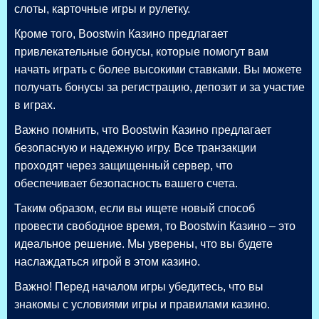
слоты, карточные игры и рулетку.
Кроме того, Boostwin Казино предлагает
привлекательные бонусы, которые помогут вам
начать играть с более высокими ставками. Вы можете
получать бонусы за регистрацию, депозит и за участие
в играх.
Важно помнить, что Boostwin Казино предлагает
безопасную и надежную игру. Все транзакции
проходят через защищенный сервер, что
обеспечивает безопасность вашего счета.
Таким образом, если вы ищете новый способ
провести свободное время, то Boostwin Казино – это
идеальное решение. Мы уверены, что вы будете
наслаждаться игрой в этом казино.
Важно! Перед началом игры убедитесь, что вы
знакомы с условиями игры и правилами казино.