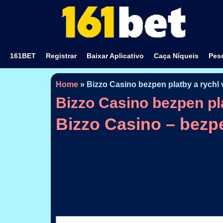
161BET
Registrar
Baixar Aplicativo
Caça Níqueis
Pesc
Home
»
Bizzo Casino bezpen platby a rychl 
Bizzo Casino bezpen pl
Bizzo Casino – bezpe