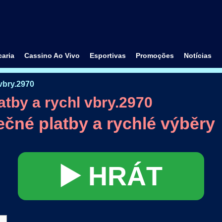
aria
Cassino Ao Vivo
Esportivas
Promoções
Notícias
vbry.2970
atby a rychl vbry.2970
čné platby a rychlé výběry
▶️ HRÁT