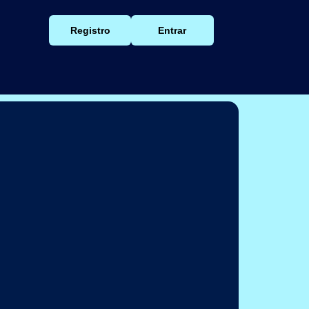
Registro
Entrar