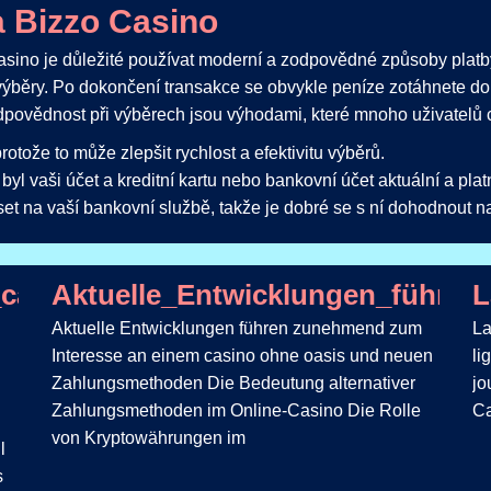
a Bizzo Casino
Casino je důležité používat moderní a zodpovědné způsoby plat
výběry. Po dokončení transakce se obvykle peníze zotáhnete do
dpovědnost při výběrech jsou výhodami, které mnoho uživatelů 
protože to může zlepšit rychlost a efektivitu výběrů.
 byl vaši účet a kreditní kartu nebo bankovní účet aktuální a plat
t na vaší bankovní službě, takže je dobré se s ní dohodnout na
_casino_ohne_oasis_finden_für_ents
Aktuelle_Entwicklungen_führe
L
Aktuelle Entwicklungen führen zunehmend zum
La
Interesse an einem casino ohne oasis und neuen
li
Zahlungsmethoden Die Bedeutung alternativer
jo
Zahlungsmethoden im Online-Casino Die Rolle
Ca
von Kryptowährungen im
l
s