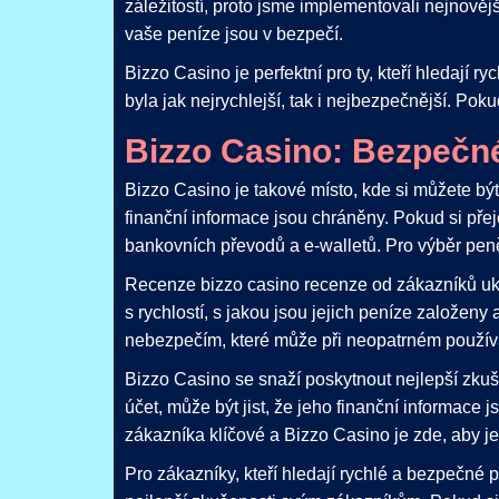
záležitostí, proto jsme implementovali nejnově
vaše peníze jsou v bezpečí.
Bizzo Casino je perfektní pro ty, kteří hledají 
byla jak nejrychlejší, tak i nejbezpečnější. Pok
Bizzo Casino: Bezpečné
Bizzo Casino je takové místo, kde si můžete být
finanční informace jsou chráněny. Pokud si přej
bankovních převodů a e-walletů. Pro výběr peněz
Recenze bizzo casino recenze od zákazníků ukaz
s rychlostí, s jakou jsou jejich peníze založeny
nebezpečím, které může při neopatrném používá
Bizzo Casino se snaží poskytnout nejlepší zkuš
účet, může být jist, že jeho finanční informace
zákazníka klíčové a Bizzo Casino je zde, aby je
Pro zákazníky, kteří hledají rychlé a bezpečné 