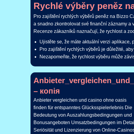
Rychlé výběry peněz n
Pro zajištění rychlých výběrů peněz na Bizzo 
a snadno zkontrolovat své finanční záznamy a 
Recenze zákazníků naznačují, že rychlost a zo
Ujistěte se, že máte aktuální verzi aplikace, 
Pro zajištění rychlých výběrů je důležité, aby
Nezapomeňte, že rychlost výběru může závise
Anbieter_vergleichen_und
– копія
Anbieter vergleichen und casino ohne oasis
finden für entspanntes Glücksspielerlebnis Die
Bedeutung von Auszahlungsbedingungen und
Bonusangeboten Umsatzbedingungen im Detai
Seriösität und Lizenzierung von Online-Casino