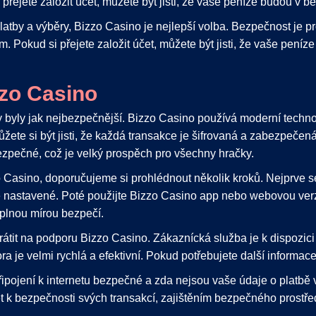
řejete založit účet, můžete být jisti, že vaše peníze budou v 
platby a výběry, Bizzo Casino je nejlepší volba. Bezpečnost je p
 Pokud si přejete založit účet, můžete být jisti, že vaše pení
zzo Casino
by byly jak nejbezpečnější. Bizzo Casino používá moderní technol
ete si být jisti, že každá transakce je šifrovaná a zabezpečen
bezpečné, což je velký prospěch pro všechny hračky.
zo Casino, doporučujeme si prohlédnout několik kroků. Nejprve se
ně nastavené. Poté použijte Bizzo Casino app nebo webovou verz
 plnou mírou bezpečí.
tit na podporu Bizzo Casino. Zákaznícká služba je k dispozici 
 je velmi rychlá a efektivní. Pokud potřebujete další informace
připojení k internetu bezpečné a zda nejsou vaše údaje o platbě
 k bezpečnosti svých transakcí, zajištěním bezpečného prostřed