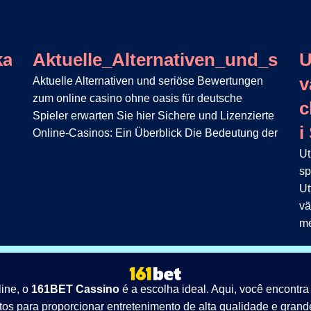
ant_med_chickenroad_och_förbättr
Aktuelle_Alternativen_und_ser
U
v
d
Aktuelle Alternativen und seriöse Bewertungen
zum online casino ohne oasis für deutsche
c
Spieler erwarten Sie hier Sichere und Lizenzierte
i
Online-Casinos: Ein Überblick Die Bedeutung der
Ut
sp
Ut
vä
me
ine, o
161BET Cassino
é a escolha ideal. Aqui, você encontr
os para proporcionar entretenimento de alta qualidade e grand