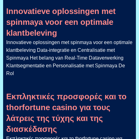
Innovatieve oplossingen met
spinmaya voor een optimale
klantbeleving
Innovatieve oplossingen met spinmaya voor een optimale
klantbeleving Data-integratie en Centralisatie met
Spinmaya Het belang van Real-Time Dataverwerking
Klantsegmentatie en Personalisatie met Spinmaya De
Rol
Εκπληκτικές προσφορές και το
thorfortune casino για τους
λάτρεις της τύχης και της
διασκέδασης
Εκπληκτικές προσφορές και το thorfortune casino για