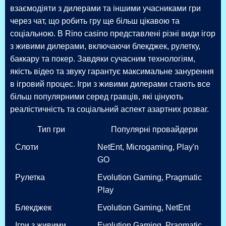
взаємодіяти з дилерами та іншими учасниками гри
через чат, що робить гру ще більш цікавою та
соціальною. В Rino casino представлені різні види ігор
з живими дилерами, включаючи блекджек, рулетку,
баккару та покер. Завдяки сучасним технологіям,
якість відео та звуку гарантує максимальне занурення
в ігровий процес. Ігри з живими дилерами стають все
більш популярними серед гравців, які цінують
реалістичність та соціальний аспект азартних розваг.
Тип гри
Популярні провайдери
Слоти
NetEnt, Microgaming, Play'n
GO
Рулетка
Evolution Gaming, Pragmatic
Play
Блекджек
Evolution Gaming, NetEnt
Ігри з живими
Evolution Gaming, Pragmatic