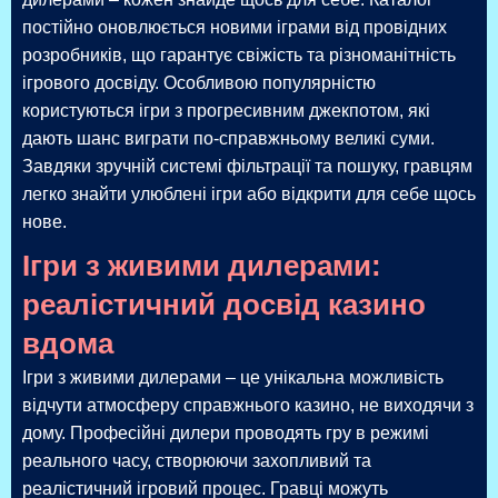
постійно оновлюється новими іграми від провідних
розробників, що гарантує свіжість та різноманітність
ігрового досвіду. Особливою популярністю
користуються ігри з прогресивним джекпотом, які
дають шанс виграти по-справжньому великі суми.
Завдяки зручній системі фільтрації та пошуку, гравцям
легко знайти улюблені ігри або відкрити для себе щось
нове.
Ігри з живими дилерами:
реалістичний досвід казино
вдома
Ігри з живими дилерами – це унікальна можливість
відчути атмосферу справжнього казино, не виходячи з
дому. Професійні дилери проводять гру в режимі
реального часу, створюючи захопливий та
реалістичний ігровий процес. Гравці можуть