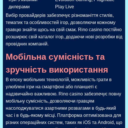
дилерами
Play Live
Вибір провайдерів забезпечує різноманіття стилів,
тематик та особливостей ігор, дозволяючи кожному
гравцю знайти щось на свій смак. Rino casino постійно
розширює свій каталог ігор, додаючи нові розробки від
провідних компаній.
Мобільна сумісність та
зручність використання
В епоху мобільних технологій, можливість грати в
улюблені ігри на смартфоні або планшеті є
надзвичайно важливою. Rino casino забезпечує повну
мобільну сумісність, дозволяючи гравцям
насолоджуватися азартними розвагами в будь-який
час і в будь-якому місці. Платформа оптимізована для
різних операційних систем, таких як iOS та Android, що