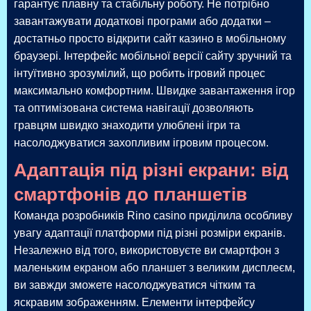
гарантує плавну та стабільну роботу. Не потрібно
завантажувати додаткові програми або додатки –
достатньо просто відкрити сайт казино в мобільному
браузері. Інтерфейс мобільної версії сайту зручний та
інтуїтивно зрозумілий, що робить ігровий процес
максимально комфортним. Швидке завантаження ігор
та оптимізована система навігації дозволяють
гравцям швидко знаходити улюблені ігри та
насолоджуватися захопливим ігровим процесом.
Адаптація під різні екрани: від
смартфонів до планшетів
Команда розробників Rino casino приділила особливу
увагу адаптації платформи під різні розміри екранів.
Незалежно від того, використовуєте ви смартфон з
маленьким екраном або планшет з великим дисплеєм,
ви завжди зможете насолоджуватися чітким та
яскравим зображенням. Елементи інтерфейсу