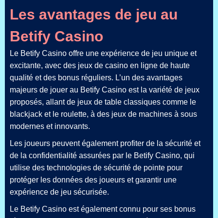
Les avantages de jeu au
Betify Casino
Le Betify Casino offre une expérience de jeu unique et
excitante, avec des jeux de casino en ligne de haute
qualité et des bonus réguliers. L’un des avantages
majeurs de jouer au Betify Casino est la variété de jeux
proposés, allant de jeux de table classiques comme le
blackjack et le roulette, à des jeux de machines à sous
modernes et innovants.
Les joueurs peuvent également profiter de la sécurité et
de la confidentialité assurées par le Betify Casino, qui
utilise des technologies de sécurité de pointe pour
protéger les données des joueurs et garantir une
expérience de jeu sécurisée.
Le Betify Casino est également connu pour ses bonus