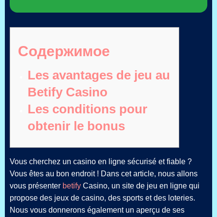
Содержимое
Les avantages de jeu au
Betify Casino
Les conditions pour
obtenir le bonus
Vous cherchez un casino en ligne sécurisé et fiable ?
Vous êtes au bon endroit ! Dans cet article, nous allons
vous présenter
betify
Casino, un site de jeu en ligne qui
propose des jeux de casino, des sports et des loteries.
Nous vous donnerons également un aperçu de ses