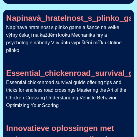
Napínavá_hratelnost_s_plinko_ga
Napínavá hratelnost s plinko game a šance na velké
výhry čekají na každém kroku Mechanika hry a
psychologie náhody Vliv úhlu vypuštění míčku Online
plinko
Essential_chickenroad_survival_g
Essential chickenroad survival guide offering tips and
tricks for endless road crossings Mastering the Art of the
Chicken Crossing Understanding Vehicle Behavior
Optimizing Your Scoring
Innovatieve oplossingen met