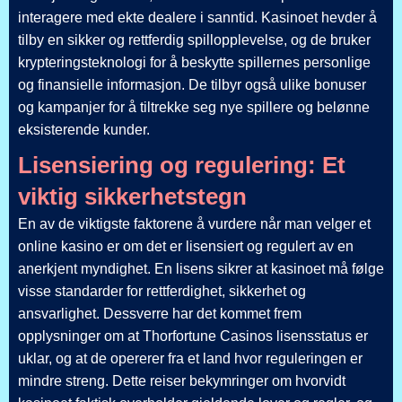
interagere med ekte dealere i sanntid. Kasinoet hevder å
tilby en sikker og rettferdig spillopplevelse, og de bruker
krypteringsteknologi for å beskytte spillernes personlige
og finansielle informasjon. De tilbyr også ulike bonuser
og kampanjer for å tiltrekke seg nye spillere og belønne
eksisterende kunder.
Lisensiering og regulering: Et
viktig sikkerhetstegn
En av de viktigste faktorene å vurdere når man velger et
online kasino er om det er lisensiert og regulert av en
anerkjent myndighet. En lisens sikrer at kasinoet må følge
visse standarder for rettferdighet, sikkerhet og
ansvarlighet. Dessverre har det kommet frem
opplysninger om at Thorfortune Casinos lisensstatus er
uklar, og at de opererer fra et land hvor reguleringen er
mindre streng. Dette reiser bekymringer om hvorvidt