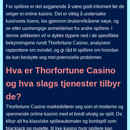
For spillere er det avgjørende å være godt informert før de
velger et online kasino. Det er viktig å undersøke
kasinoets lisens, les gjennom brukervilkårene nøye, og
se etter uavhengige anmeldelser fra andre spillere. I
denne artikkelen vil vi dykke dypere ned i de spesifikke
bekymringene rundt Thorfortune Casino, analysere
rapportene om svindel, og gi råd til spillere om hvordan
de kan beskytte seg mot potensielle problemer.
Hva er Thorfortune Casino
og hva slags tjenester tilbyr
de?
Thorfortune Casino markedsfører seg som et moderne og
spennende online kasino med et bredt utvalg av spill. De
tilbyr alt fra klassiske spilleautomater og bordspill som
blackjack og roulette, til live kasino hvor spillere kan