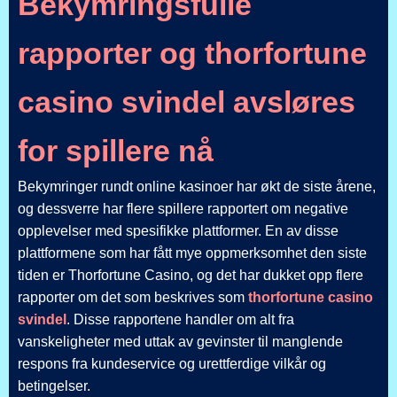
Bekymringsfulle
rapporter og thorfortune
casino svindel avsløres
for spillere nå
Bekymringer rundt online kasinoer har økt de siste årene,
og dessverre har flere spillere rapportert om negative
opplevelser med spesifikke plattformer. En av disse
plattformene som har fått mye oppmerksomhet den siste
tiden er Thorfortune Casino, og det har dukket opp flere
rapporter om det som beskrives som
thorfortune casino
svindel
. Disse rapportene handler om alt fra
vanskeligheter med uttak av gevinster til manglende
respons fra kundeservice og urettferdige vilkår og
betingelser.