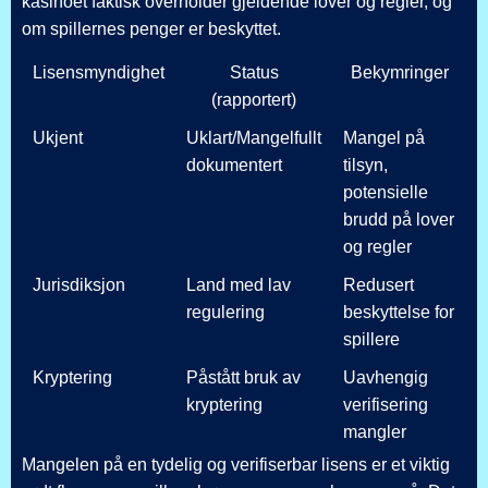
kasinoet faktisk overholder gjeldende lover og regler, og
om spillernes penger er beskyttet.
Lisensmyndighet
Status
Bekymringer
(rapportert)
Ukjent
Uklart/Mangelfullt
Mangel på
dokumentert
tilsyn,
potensielle
brudd på lover
og regler
Jurisdiksjon
Land med lav
Redusert
regulering
beskyttelse for
spillere
Kryptering
Påstått bruk av
Uavhengig
kryptering
verifisering
mangler
Mangelen på en tydelig og verifiserbar lisens er et viktig