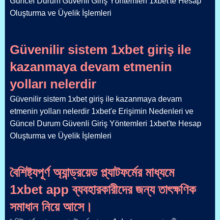
Güncel Durum Güvenli Giriş Yöntemleri 1xbet'te Hesap
Oluşturma ve Üyelik İşlemleri
Güvenilir sistem 1xbet giriş ile
kazanmaya devam etmenin
yolları nelerdir
Güvenilir sistem 1xbet giriş ile kazanmaya devam
etmenin yolları nelerdir 1xbet'e Erişimin Nedenleri ve
Güncel Durum Güvenli Giriş Yöntemleri 1xbet'te Hesap
Oluşturma ve Üyelik İşlemleri
বৈশিষ্ট্যপূর্ণ অ্যান্ড্রয়েড প্ল্যাটফর্মের মাধ্যমে
1xbet app ব্যবহারকারীদের জন্য তাৎক্ষণিক
সমাধান নিয়ে আসে।