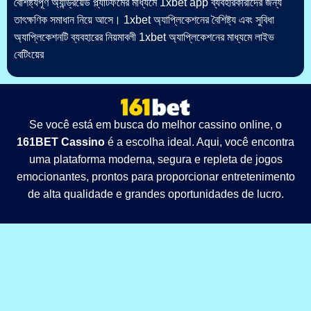
বৈশিষ্ট্যপূর্ণ অ্যান্ড্রয়েড প্ল্যাটফর্মের মাধ্যমে 1xbet app ব্যবহারকারীদের জন্য
তাৎক্ষণিক সমাধান নিয়ে আসে। 1xbet অ্যাপ্লিকেশনের বৈশিষ্ট্য এবং সুবিধা
অ্যাপ্লিকেশনটি ব্যবহারের নিয়মাবলী 1xbet অ্যাপ্লিকেশনের মাধ্যমে লাইভ
বেটিংয়ের
Se você está em busca do melhor cassino online, o
161BET Cassino
é a escolha ideal. Aqui, você encontra
uma plataforma moderna, segura e repleta de jogos
emocionantes, prontos para proporcionar entretenimento
de alta qualidade e grandes oportunidades de lucro.