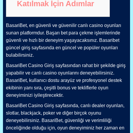
Katılmak İçin Adımlar
BasariBet, en güvenli ve güvenilir canlı casino oyunları
sunan platformdur. Başarı bet para çekme işlemlerinde
güvenli ve hızlı bir deneyim yaşayacaksınız. Basaribet
güncel giriş sayfasında en güncel ve popüler oyunları
bulabilirsiniz.
BasariBet Casino Giriş sayfasından rahat bir şekilde giriş
yapabilir ve canlı casino oyunlarını deneyebilirsiniz.
BasariBet, kullanıcı dostu arayüz ve profesyonel destek
ekibinin yanı sıra, çeşitli bonus ve tekliflerle oyun
deneyiminizi iyileştirecektir.
BasariBet Casino Giriş sayfasında, canlı dealer oyunları,
slotlar, blackjack, poker ve diğer birçok oyunu
deneyebilirsiniz. BasariBet, güvenliği ve verimliliği
önceliğinde olduğu için, oyun deneyiminiz her zaman en