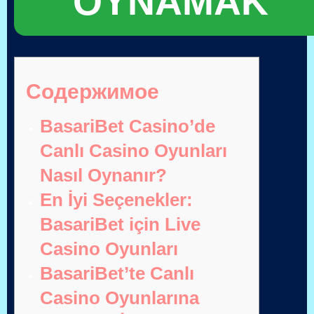
OYNAMAK
Содержимое
BasariBet Casino’de
Canlı Casino Oyunları
Nasıl Oynanır?
En İyi Seçenekler:
BasariBet için Live
Casino Oyunları
BasariBet’te Canlı
Casino Oyunlarına