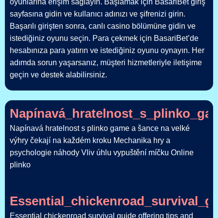
oyunlarına erişim sağlayın. Başlamak için BasariBet giriş
sayfasına gidin ve kullanıcı adınızı ve şifrenizi girin.
Başarılı girişten sonra, canlı casino bölümüne gidin ve
istediğiniz oyunu seçin. Para çekmek için BasariBet’de
hesabınıza para yatırın ve istediğiniz oyunu oynayın. Her
adımda sorun yaşarsanız, müşteri hizmetleriyle iletişime
geçin ve destek alabilirsiniz.
Napínavá_hratelnost_s_plinko_ga
Napínavá hratelnost s plinko game a šance na velké
výhry čekají na každém kroku Mechanika hry a
psychologie náhody Vliv úhlu vypuštění míčku Online
plinko
Essential_chickenroad_survival_g
Essential chickenroad survival guide offering tips and