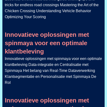
tricks for endless road crossings Mastering the Art of the
Chicken Crossing Understanding Vehicle Behavior
Optimizing Your Scoring
Innovatieve oplossingen met
spinmaya voor een optimale
klantbeleving
Innovatieve oplossingen met spinmaya voor een optimale
klantbeleving Data-integratie en Centralisatie met
Spinmaya Het belang van Real-Time Dataverwerking
Klantsegmentatie en Personalisatie met Spinmaya De
Rol
Innovatieve oplossingen met