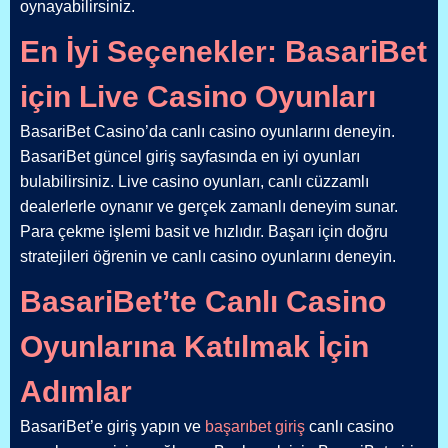
oynayabilirsiniz.
En İyi Seçenekler: BasariBet
için Live Casino Oyunları
BasariBet Casino’da canlı casino oyunlarını deneyin.
BasariBet güncel giriş sayfasında en iyi oyunları
bulabilirsiniz. Live casino oyunları, canlı cüzzamlı
dealerlerle oynanır ve gerçek zamanlı deneyim sunar.
Para çekme işlemi basit ve hızlıdır. Başarı için doğru
stratejileri öğrenin ve canlı casino oyunlarını deneyin.
BasariBet’te Canlı Casino
Oyunlarına Katılmak İçin
Adımlar
BasariBet’e giriş yapın ve
başarıbet giriş
canlı casino