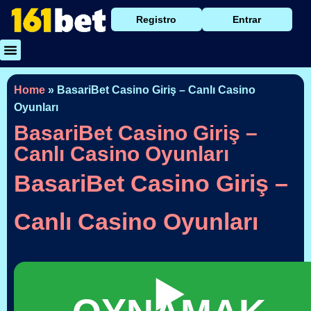
Registro
Entrar
Baixar Aplicativo
Caça Níqueis
Cassino Ao Vivo
Home
»
BasariBet Casino Giriş – Canlı Casino
Oyunları
BasariBet Casino Giriş –
Canlı Casino Oyunları
BasariBet Casino Giriş –
Canlı Casino Oyunları
▶️