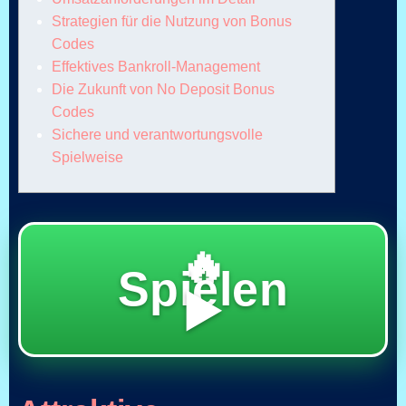
Strategien für die Nutzung von Bonus
Codes
Effektives Bankroll-Management
Die Zukunft von No Deposit Bonus
Codes
Sichere und verantwortungsvolle
Spielweise
🔥
Spielen
▶️