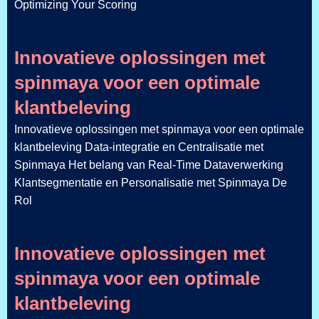
Optimizing Your Scoring
Innovatieve oplossingen met
spinmaya voor een optimale
klantbeleving
Innovatieve oplossingen met spinmaya voor een optimale
klantbeleving Data-integratie en Centralisatie met
Spinmaya Het belang van Real-Time Dataverwerking
Klantsegmentatie en Personalisatie met Spinmaya De
Rol
Innovatieve oplossingen met
spinmaya voor een optimale
klantbeleving