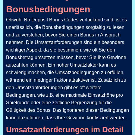
Bonusbedingungen
Obwohl No Deposit Bonus Codes verlockend sind, ist es
unerlässlich, die Bonusbedingungen sorgfältig zu lesen
und zu verstehen, bevor Sie einen Bonus in Anspruch
nehmen. Die Umsatzanforderungen sind ein besonders
wichtiger Aspekt, da sie bestimmen, wie oft Sie den
Bonusbetrag umsetzen müssen, bevor Sie Ihre Gewinne
auszahlen können. Ein hoher Umsatzfaktor kann es
schwierig machen, die Umsatzbedingungen zu erfüllen,
während ein niedriger Faktor attraktiver ist. Zusätzlich zu
den Umsatzanforderungen gibt es oft weitere
Bedingungen, wie z.B. eine maximale Einsatzhöhe pro
Spielrunde oder eine zeitliche Begrenzung für die
Gültigkeit des Bonus. Das Ignorieren dieser Bedingungen
kann dazu führen, dass Ihre Gewinne konfisziert werden.
Umsatzanforderungen im Detail