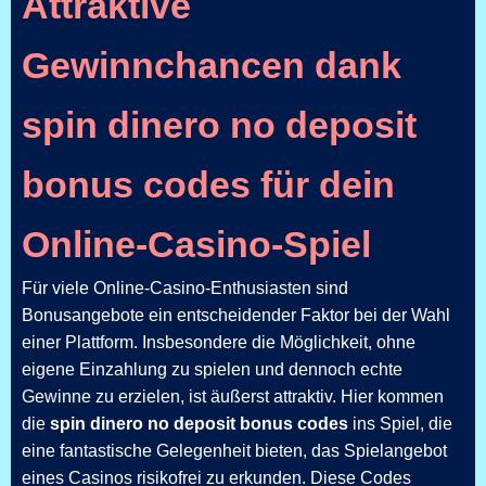
Attraktive
Gewinnchancen dank
spin dinero no deposit
bonus codes für dein
Online-Casino-Spiel
Für viele Online-Casino-Enthusiasten sind
Bonusangebote ein entscheidender Faktor bei der Wahl
einer Plattform. Insbesondere die Möglichkeit, ohne
eigene Einzahlung zu spielen und dennoch echte
Gewinne zu erzielen, ist äußerst attraktiv. Hier kommen
die
spin dinero no deposit bonus codes
ins Spiel, die
eine fantastische Gelegenheit bieten, das Spielangebot
eines Casinos risikofrei zu erkunden. Diese Codes