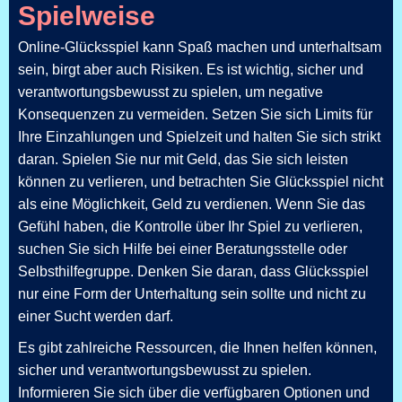
Spielweise
Online-Glücksspiel kann Spaß machen und unterhaltsam
sein, birgt aber auch Risiken. Es ist wichtig, sicher und
verantwortungsbewusst zu spielen, um negative
Konsequenzen zu vermeiden. Setzen Sie sich Limits für
Ihre Einzahlungen und Spielzeit und halten Sie sich strikt
daran. Spielen Sie nur mit Geld, das Sie sich leisten
können zu verlieren, und betrachten Sie Glücksspiel nicht
als eine Möglichkeit, Geld zu verdienen. Wenn Sie das
Gefühl haben, die Kontrolle über Ihr Spiel zu verlieren,
suchen Sie sich Hilfe bei einer Beratungsstelle oder
Selbsthilfegruppe. Denken Sie daran, dass Glücksspiel
nur eine Form der Unterhaltung sein sollte und nicht zu
einer Sucht werden darf.
Es gibt zahlreiche Ressourcen, die Ihnen helfen können,
sicher und verantwortungsbewusst zu spielen.
Informieren Sie sich über die verfügbaren Optionen und