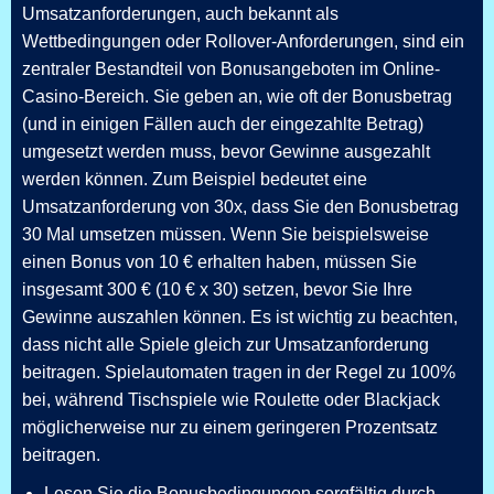
Umsatzanforderungen, auch bekannt als
Wettbedingungen oder Rollover-Anforderungen, sind ein
zentraler Bestandteil von Bonusangeboten im Online-
Casino-Bereich. Sie geben an, wie oft der Bonusbetrag
(und in einigen Fällen auch der eingezahlte Betrag)
umgesetzt werden muss, bevor Gewinne ausgezahlt
werden können. Zum Beispiel bedeutet eine
Umsatzanforderung von 30x, dass Sie den Bonusbetrag
30 Mal umsetzen müssen. Wenn Sie beispielsweise
einen Bonus von 10 € erhalten haben, müssen Sie
insgesamt 300 € (10 € x 30) setzen, bevor Sie Ihre
Gewinne auszahlen können. Es ist wichtig zu beachten,
dass nicht alle Spiele gleich zur Umsatzanforderung
beitragen. Spielautomaten tragen in der Regel zu 100%
bei, während Tischspiele wie Roulette oder Blackjack
möglicherweise nur zu einem geringeren Prozentsatz
beitragen.
Lesen Sie die Bonusbedingungen sorgfältig durch.