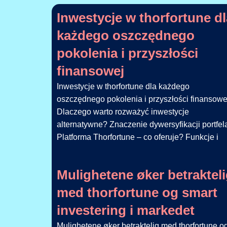
Inwestycje w thorfortune dl
każdego oszczędnego
pokolenia i przyszłości
finansowej
Inwestycje w thorfortune dla każdego
oszczędnego pokolenia i przyszłości finansowe
Dlaczego warto rozważyć inwestycje
alternatywne? Znaczenie dywersyfikacji portfel
Platforma Thorfortune – co oferuje? Funkcje i
Mulighetene øker betraktel
med thorfortune og smart
investering i markedet
Mulighetene øker betraktelig med thorfortune o