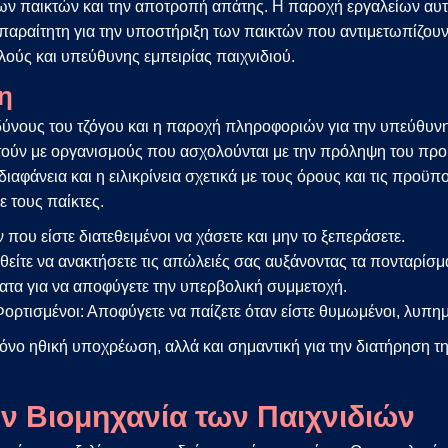
ων παικτών και την αποτροπή απάτης. Η παροχή εργαλείων αυτ
απαραίτητη για την υποστήριξη των παικτών που αντιμετωπίζου
λούς και υπεύθυνης εμπειρίας παιχνιδιού.
η
δύνους του τζόγου και η παροχή πληροφοριών για την υπεύθυνη
ούν με οργανισμούς που ασχολούνται με την πρόληψη του προ
αφάνεια και η ειλικρίνεια σχετικά με τους όρους και τις προϋπ
 τους παίκτες.
που είστε διατεθειμένοι να χάσετε και μην το ξεπεράσετε.
είτε να ανακτήσετε τις απώλειές σας αυξάνοντας τα πονταρίσμ
ματα για να αποφύγετε την υπερβολική συμμετοχή.
ορτισμένοι: Αποφύγετε να παίζετε όταν είστε θυμωμένοι, λυπημ
νο ηθική υποχρέωση, αλλά και σημαντική για την διατήρηση τη
ην Βιομηχανία των Παιχνιδιών