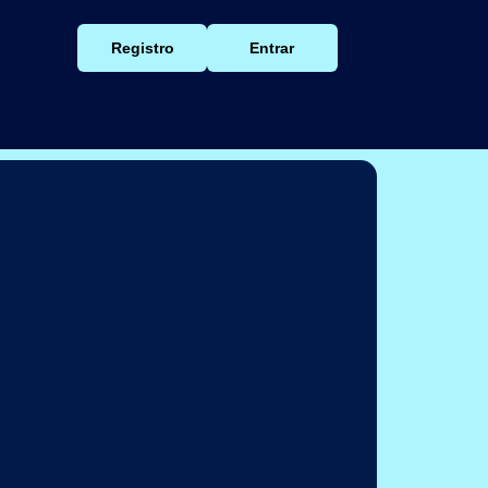
Registro
Entrar