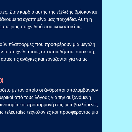
ες. Στην καρδιά αυτής της εξέλιξης βρίσκονται
άνουμε τα αγαπημένα μας παιχνίδια. Αυτή η
πειρίας παιχνιδιού που ικανοποιεί τις
ζητούν πλατφόρμες που προσφέρουν μια μεγάλη
ν τα παιχνίδια τους σε οποιαδήποτε συσκευή,
αυτές τις ανάγκες και εργάζονται για να τις
α
 τρόπο με τον οποίο οι άνθρωποι απολαμβάνουν
 μερικοί από τους λόγους για την αυξανόμενη
καινοτομία και προσαρμογή στις μεταβαλλόμενες
ς τελευταίες τεχνολογίες και προσφέροντας μια