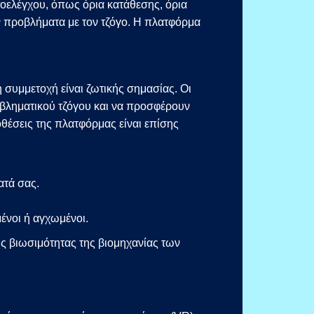
οελέγχου, όπως όρια κατάθεσης, όρια
ν προβλήματα με τον τζόγο. Η πλατφόρμα
 συμμετοχή είναι ζωτικής σημασίας. Οι
βληματικού τζόγου και να προσφέρουν
οθέσεις της πλατφόρμας είναι επίσης
ατά σας.
ένοι ή αγχωμένοι.
ς βιωσιμότητας της βιομηχανίας των