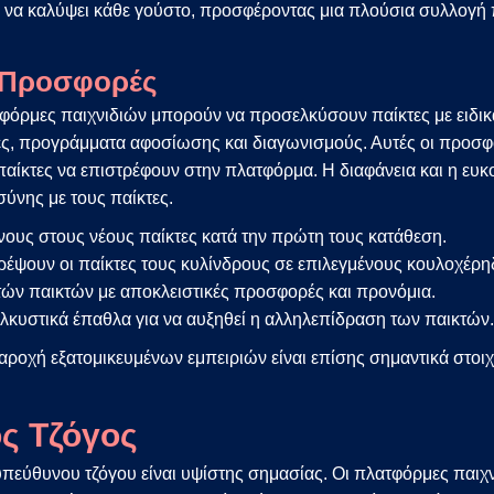
ι να καλύψει κάθε γούστο, προσφέροντας μια πλούσια συλλογή
ι Προσφορές
ατφόρμες παιχνιδιών μπορούν να προσελκύσουν παίκτες με ειδι
, προγράμματα αφοσίωσης και διαγωνισμούς. Αυτές οι προσφο
 παίκτες να επιστρέφουν στην πλατφόρμα. Η διαφάνεια και η ε
σύνης με τους παίκτες.
ς στους νέους παίκτες κατά την πρώτη τους κατάθεση.
έψουν οι παίκτες τους κυλίνδρους σε επιλεγμένους κουλοχέρη
ν παικτών με αποκλειστικές προσφορές και προνόμια.
λκυστικά έπαθλα για να αυξηθεί η αλληλεπίδραση των παικτών.
αροχή εξατομικευμένων εμπειριών είναι επίσης σημαντικά στοιχ
ς Τζόγος
πεύθυνου τζόγου είναι υψίστης σημασίας. Οι πλατφόρμες παιχ