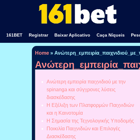
161BET
Registrar
Baixar Aplicativo
Caça Níqueis
Pesc
Home
»
Ανώτερη_εμπειρία_παιχνιδιού_με_
Ανώτερη_εμπειρία_παι
Ανώτερη εμπειρία παιχνιδιού με την
spinanga και σύγχρονες λύσεις
διασκέδασης
Η Εξέλιξη των Πλατφορμών Παιχνιδιών
και η Καινοτομία
Η Σημασία της Τεχνολογικής Υποδομής
Ποικιλία Παιχνιδιών και Επιλογές
Διασκέδασης