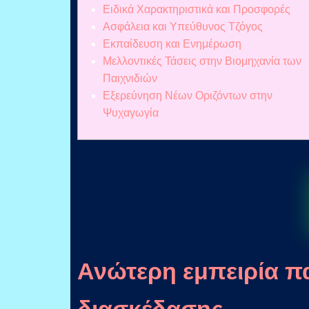
Ειδικά Χαρακτηριστικά και Προσφορές
Ασφάλεια και Υπεύθυνος Τζόγος
Εκπαίδευση και Ενημέρωση
Μελλοντικές Τάσεις στην Βιομηχανία των
Παιχνιδιών
Εξερεύνηση Νέων Οριζόντων στην
Ψυχαγωγία
Ανώτερη εμπειρία πα