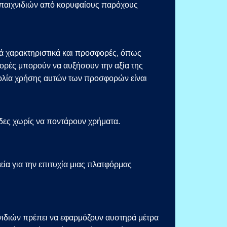
 παιχνιδιών από κορυφαίους παρόχους
κά χαρακτηριστικά και προσφορές, όπως
ρές μπορούν να αυξήσουν την αξία της
υκολία χρήσης αυτών των προσφορών είναι
δες χωρίς να ποντάρουν χρήματα.
εία για την επιτυχία μιας πλατφόρμας
νιδιών πρέπει να εφαρμόζουν αυστηρά μέτρα