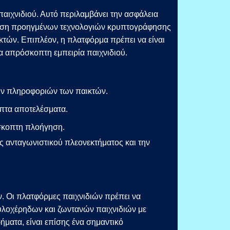
αιχνιδιού. Αυτό περιλαμβάνει την ασφάλεια
χρήση προηγμένων τεχνολογιών κρυπτογράφησης
κτών. Επιπλέον, η πλατφόρμα πρέπει να είναι
α απρόσκοπτη εμπειρία παιχνιδιού.
ν πληροφοριών των παικτών.
πτα αποτελέσματα.
σκοπτη πλοήγηση.
ς ανταγωνιστικού πλεονεκτήματος και την
ν. Οι πλατφόρμες παιχνιδιών πρέπει να
υλοχέρηδων και ζωντανών παιχνιδιών με
ήματα, είναι επίσης ένα σημαντικό