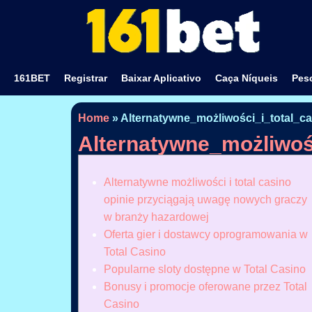
161BET
Registrar
Baixar Aplicativo
Caça Níqueis
Pesc
Home
»
Alternatywne_możliwości_i_total_
Alternatywne_możliwoś
Alternatywne możliwości i total casino
opinie przyciągają uwagę nowych graczy
w branży hazardowej
Oferta gier i dostawcy oprogramowania w
Total Casino
Popularne sloty dostępne w Total Casino
Bonusy i promocje oferowane przez Total
Casino