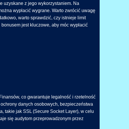
ne uzyskane z jego wykorzystaniem. Na
e można wypłacić wygrane. Warto zwrócić uwagę
tkowo, warto sprawdzić, czy istnieje limit
u bonusem jest kluczowe, aby móc wypłacić
Finansów, co gwarantuje legalność i rzetelność
ych ochrony danych osobowych, bezpieczeństwa
, takie jak SSL (Secure Socket Layer), w celu
daje się audytom przeprowadzonym przez