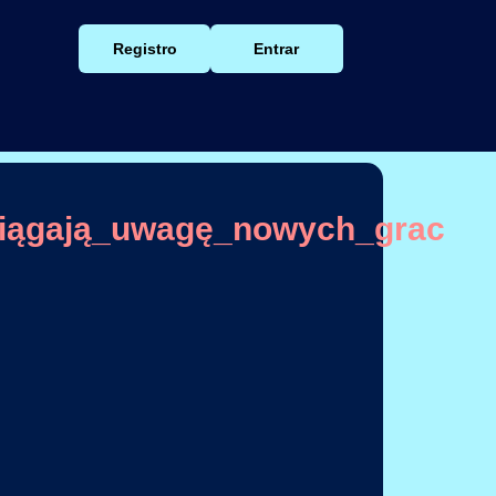
Registro
Entrar
yciągają_uwagę_nowych_grac