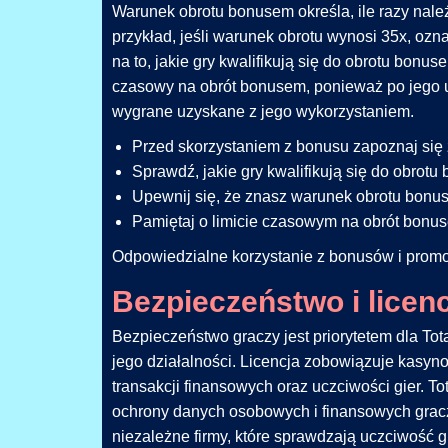
Warunek obrotu bonusem określa, ile razy nal
przykład, jeśli warunek obrotu wynosi 35x, oz
na to, jakie gry kwalifikują się do obrotu bonu
czasowy na obrót bonusem, ponieważ po jego u
wygrane uzyskane z jego wykorzystaniem.
Przed skorzystaniem z bonusu zapoznaj się 
Sprawdź, jakie gry kwalifikują się do obrotu
Upewnij się, że znasz warunek obrotu bonu
Pamiętaj o limicie czasowym na obrót bonu
Odpowiedzialne korzystanie z bonusów i promocj
Bezpieczeństwo i licenc
Bezpieczeństwo graczy jest priorytetem dla Tot
jego działalności. Licencja zobowiązuje kasy
transakcji finansowych oraz uczciwości gier. T
ochrony danych osobowych i finansowych grac
niezależne firmy, które sprawdzają uczciwość 