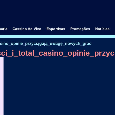
aria
Cassino Ao Vivo
Esportivas
Promoções
Notícias
casino_opinie_przyciągają_uwagę_nowych_grac
ci_i_total_casino_opinie_prz