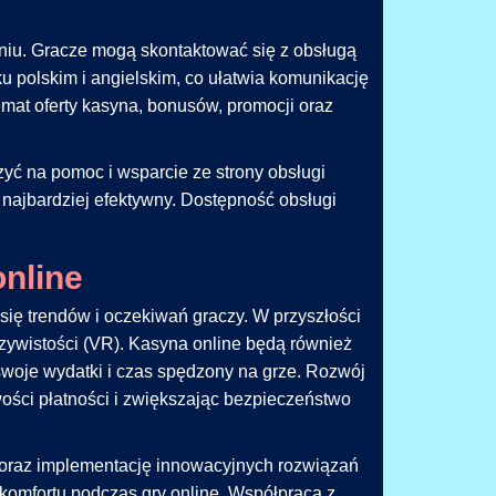
dniu. Gracze mogą skontaktować się z obsługą
ku polskim i angielskim, co ułatwia komunikację
emat oferty kasyna, bonusów, promocji oraz
yć na pomoc i wsparcie ze strony obsługi
 najbardziej efektywny. Dostępność obsługi
online
się trendów i oczekiwań graczy. W przyszłości
czywistości (VR). Kasyna online będą również
swoje wydatki i czas spędzony na grze. Rozwój
ości płatności i zwiększając bezpieczeństwo
nta oraz implementację innowacyjnych rozwiązań
komfortu podczas gry online. Współpraca z