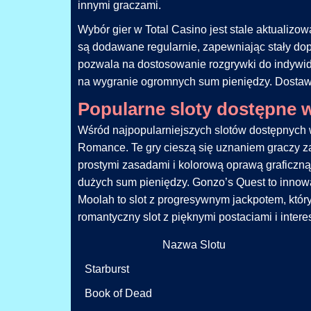
innymi graczami.
Wybór gier w Total Casino jest stale aktualizo
są dodawane regularnie, zapewniając stały dop
pozwala na dostosowanie rozgrywki do indywidu
na wygranie ogromnych sum pieniędzy. Dostawcy
Popularne sloty dostępne w
Wśród najpopularniejszych slotów dostępnych w 
Romance. Te gry cieszą się uznaniem graczy za 
prostymi zasadami i kolorową oprawą graficzną
dużych sum pieniędzy. Gonzo’s Quest to innowa
Moolah to slot z progresywnym jackpotem, któ
romantyczny slot z pięknymi postaciami i inte
Nazwa Slotu
Starburst
Book of Dead