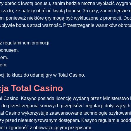
eży obrócić kwotą bonusu, zanim będzie można wypłacić wygra
nacza to, że należy obrócić kwotą bonusu 35 razy, zanim będzi
sem, ponieważ niektóre gry mogą być wykluczone z promocji. Doda
pływie bonus straci ważność. Przestrzeganie warunków obrot
z regulaminem promocji.
 bonusem.
sem.
sem.
i to klucz do udanej gry w Total Casino.
ja Total Casino
al Casino. Kasyno posiada licencję wydaną przez Ministerstwo 
no do przestrzegania surowych przepisów i regulacji dotycząc
otal Casino wykorzystuje zaawansowane technologie szyfrowania
zy przed nieautoryzowanym dostępem. Kasyno regularnie pod
gier i zgodność z obowiązującymi przepisami.