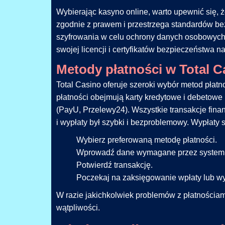
Wybierając kasyno online, warto upewnić się, ż
zgodnie z prawem i przestrzega standardów be
szyfrowania w celu ochrony danych osobowych i
swojej licencji i certyfikatów bezpieczeństwa na
Metody płatności w Total C
Total Casino oferuje szeroki wybór metod płat
płatności obejmują karty kredytowe i debetowe (
(PayU, Przelewy24). Wszystkie transakcje fin
i wypłaty był szybki i bezproblemowy. Wypłaty
Wybierz preferowaną metodę płatności.
Wprowadź dane wymagane przez system
Potwierdź transakcję.
Poczekaj na zaksięgowanie wpłaty lub wy
W razie jakichkolwiek problemów z płatnościami
wątpliwości.