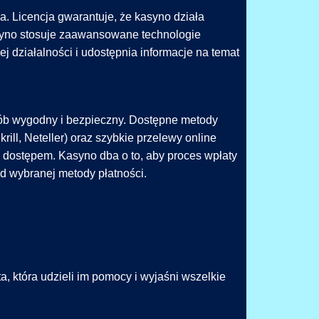
a. Licencja gwarantuje, że kasyno działa
asyno stosuje zaawansowane technologie
 działalności i udostępnia informacje na temat
sób wygodny i bezpieczny. Dostępne metody
rill, Neteller) oraz szybkie przelewy online
 dostępem. Kasyno dba o to, aby proces wpłaty
od wybranej metody płatności.
, która udzieli im pomocy i wyjaśni wszelkie