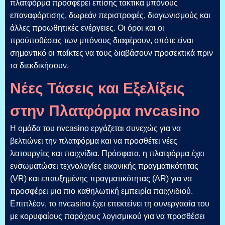
πλατφόρμα προσφέρει επίσης τακτικά μπόνους
επαναφόρτισης, δωρεάν περιστροφές, διαγωνισμούς και
άλλες προωθητικές ενέργειες. Οι όροι και οι
προϋποθέσεις των μπόνους διαφέρουν, οπότε είναι
σημαντικό οι παίκτες να τους διαβάσουν προσεκτικά πριν
τα διεκδικήσουν.
Νέες Τάσεις και Εξελίξεις
στην Πλατφόρμα nvcasino
Η ομάδα του nvcasino εργάζεται συνεχώς για να
βελτιώνει την πλατφόρμα και να προσθέτει νέες
λειτουργίες και παιχνίδια. Πρόσφατα, η πλατφόρμα έχει
ενσωματώσει τεχνολογίες εικονικής πραγματικότητας
(VR) και επαυξημένης πραγματικότητας (AR) για να
προσφέρει μια πιο καθηλωτική εμπειρία παιχνιδιού.
Επιπλέον, το nvcasino έχει επεκτείνει τη συνεργασία του
με κορυφαίους παρόχους λογισμικού για να προσθέσει