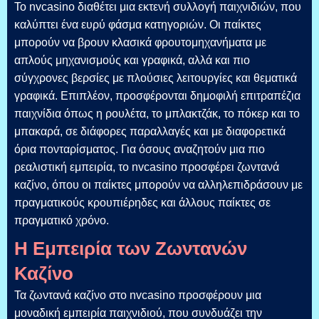
Το nvcasino διαθέτει μια εκτενή συλλογή παιχνιδιών, που
καλύπτει ένα ευρύ φάσμα κατηγοριών. Οι παίκτες
μπορούν να βρουν κλασικά φρουτομηχανήματα με
απλούς μηχανισμούς και γραφικά, αλλά και πιο
σύγχρονες βερσίες με πλούσιες λειτουργίες και θεματικά
γραφικά. Επιπλέον, προσφέρονται δημοφιλή επιτραπέζια
παιχνίδια όπως η ρουλέτα, το μπλακτζάκ, το πόκερ και το
μπακαρά, σε διάφορες παραλλαγές και με διαφορετικά
όρια πονταρίσματος. Για όσους αναζητούν μια πιο
ρεαλιστική εμπειρία, το nvcasino προσφέρει ζωντανά
καζίνο, όπου οι παίκτες μπορούν να αλληλεπιδράσουν με
πραγματικούς κρουπιέρηδες και άλλους παίκτες σε
πραγματικό χρόνο.
Η Εμπειρία των Ζωντανών
Καζίνο
Τα ζωντανά καζίνο στο nvcasino προσφέρουν μια
μοναδική εμπειρία παιχνιδιού, που συνδυάζει την