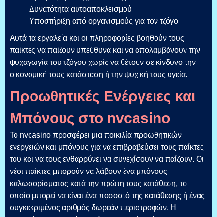
Δυνατότητα αυτοαποκλεισμού
Υποστήριξη από οργανισμούς για τον τζόγο
Αυτά τα εργαλεία και οι πληροφορίες βοηθούν τους
παίκτες να παίζουν υπεύθυνα και να απολαμβάνουν την
ψυχαγωγία του τζόγου χωρίς να θέτουν σε κίνδυνο την
οικονομική τους κατάσταση ή την ψυχική τους υγεία.
Προωθητικές Ενέργειες και
Μπόνους στο nvcasino
Το nvcasino προσφέρει μια ποικιλία προωθητικών
ενεργειών και μπόνους για να επιβραβεύσει τους παίκτες
του και να τους ενθαρρύνει να συνεχίσουν να παίζουν. Οι
νέοι παίκτες μπορούν να λάβουν ένα μπόνους
καλωσορίσματος κατά την πρώτη τους κατάθεση, το
οποίο μπορεί να είναι ένα ποσοστό της κατάθεσης ή ένας
συγκεκριμένος αριθμός δωρεάν περιστροφών. Η