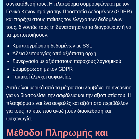
συγκατάθεσή τους. Η πλατφόρμα συμμορφώνεται με τον
Γενικό Κανονισμό για την Προστασία Δεδομένων (GDPR)
και παρέχει στους παίκτες τον έλεγχο των δεδομένων
τους, δίνοντάς τους τη δυνατότητα να τα διαγράψουν ή να
τα τροποποιήσουν.
Κρυπτογράφηση δεδομένων με SSL
Άδεια λειτουργίας από αξιόπιστη αρχή
Συνεργασία με αξιόπιστους παρόχους λογισμικού
Συμμόρφωση με τον GDPR
Τακτικοί έλεγχοι ασφαλείας
Αυτά είναι μερικά από τα μέτρα που λαμβάνει το nvcasino
για να διασφαλίσει την ασφάλεια και την αξιοπιστία του. Η
πλατφόρμα είναι ένα ασφαλές και αξιόπιστο περιβάλλον
για τους παίκτες που αναζητούν διασκέδαση και
ψυχαγωγία.
Μέθοδοι Πληρωμής και