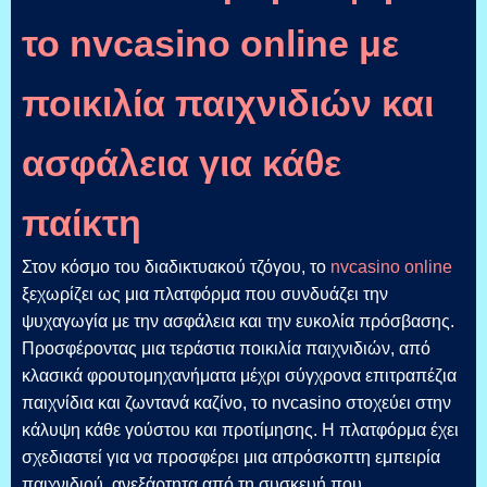
το nvcasino online με
ποικιλία παιχνιδιών και
ασφάλεια για κάθε
παίκτη
Στον κόσμο του διαδικτυακού τζόγου, το
nvcasino online
ξεχωρίζει ως μια πλατφόρμα που συνδυάζει την
ψυχαγωγία με την ασφάλεια και την ευκολία πρόσβασης.
Προσφέροντας μια τεράστια ποικιλία παιχνιδιών, από
κλασικά φρουτομηχανήματα μέχρι σύγχρονα επιτραπέζια
παιχνίδια και ζωντανά καζίνο, το nvcasino στοχεύει στην
κάλυψη κάθε γούστου και προτίμησης. Η πλατφόρμα έχει
σχεδιαστεί για να προσφέρει μια απρόσκοπτη εμπειρία
παιχνιδιού, ανεξάρτητα από τη συσκευή που