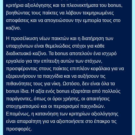
κριτήρια αξιολόγησης και τα πλεονεκτήματα του bonus,
βοηθώντας τους παίκτες να λάβουν τεκμηριωμένες
αποφάσεις και να απογειώσουν την εμπειρία τους στο
καζίνο.
Η προσέλκυση νέων παικτών και η διατήρηση των
υπαρχόντων είναι θεμελιώδεις στόχοι για κάθε
διαδικτυακό καζίνο. Τα bonus αποτελούν ένα ισχυρό
εργαλείο για την επίτευξη αυτών των στόχων,
προσφέροντας στους παίκτες επιπλέον κεφάλαια για να
εξερευνήσουν τα παιχνίδια και να αυξήσουν τις
πιθανότητες τους για νίκη. Ωστόσο, δεν είναι όλα τα
bonus ίδια. Η αξία ενός bonus εξαρτάται από πολλούς
παράγοντες, όπως οι όροι χρήσης, οι απαιτήσεις
στοιχηματισμού και οι περιορισμοί παιχνιδιών.
Επομένως, η κατανόηση των κριτηρίων αξιολόγησης
είναι απαραίτητη για να αξιοποιήσετε στο έπακρο τις
προσφορές.