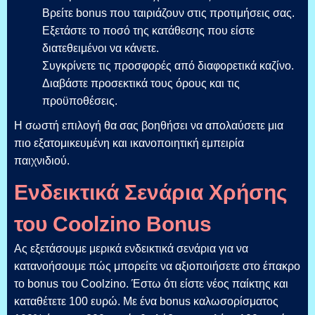
Βρείτε bonus που ταιριάζουν στις προτιμήσεις σας.
Εξετάστε το ποσό της κατάθεσης που είστε
διατεθειμένοι να κάνετε.
Συγκρίνετε τις προσφορές από διαφορετικά καζίνο.
Διαβάστε προσεκτικά τους όρους και τις
προϋποθέσεις.
Η σωστή επιλογή θα σας βοηθήσει να απολαύσετε μια
πιο εξατομικευμένη και ικανοποιητική εμπειρία
παιχνιδιού.
Ενδεικτικά Σενάρια Χρήσης
του Coolzino Bonus
Ας εξετάσουμε μερικά ενδεικτικά σενάρια για να
κατανοήσουμε πώς μπορείτε να αξιοποιήσετε στο έπακρο
το bonus του Coolzino. Έστω ότι είστε νέος παίκτης και
καταθέτετε 100 ευρώ. Με ένα bonus καλωσορίσματος