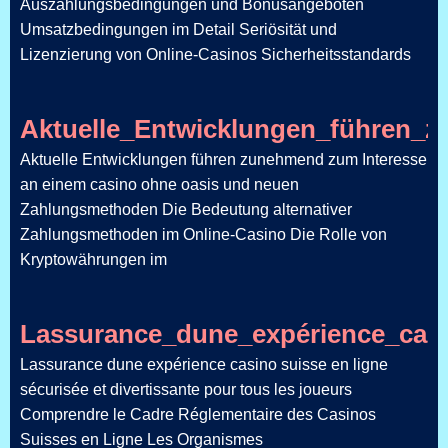
Auszahlungsbedingungen und Bonusangeboten
Umsatzbedingungen im Detail Seriösität und
Lizenzierung von Online-Casinos Sicherheitsstandards
Aktuelle_Entwicklungen_führen_
Aktuelle Entwicklungen führen zunehmend zum Interesse
an einem casino ohne oasis und neuen
Zahlungsmethoden Die Bedeutung alternativer
Zahlungsmethoden im Online-Casino Die Rolle von
Kryptowährungen im
Lassurance_dune_expérience_casin
Lassurance dune expérience casino suisse en ligne
sécurisée et divertissante pour tous les joueurs
Comprendre le Cadre Réglementaire des Casinos
Suisses en Ligne Les Organismes