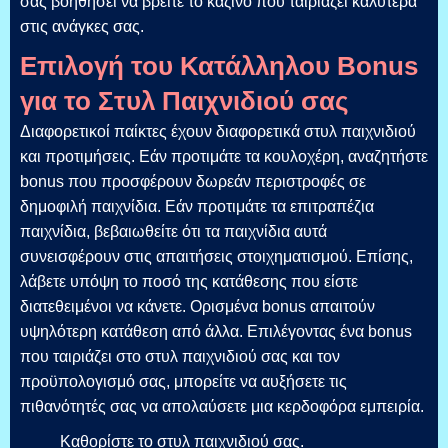
σας βοηθήσει να βρείτε το καζίνο που ταιριάζει καλύτερα
στις ανάγκες σας.
Επιλογή του Κατάλληλου Bonus
για το Στυλ Παιχνιδιού σας
Διαφορετικοί παίκτες έχουν διαφορετικά στυλ παιχνιδιού
και προτιμήσεις. Εάν προτιμάτε τα κουλοχέρη, αναζητήστε
bonus που προσφέρουν δωρεάν περιστροφές σε
δημοφιλή παιχνίδια. Εάν προτιμάτε τα επιτραπέζια
παιχνίδια, βεβαιωθείτε ότι τα παιχνίδια αυτά
συνεισφέρουν στις απαιτήσεις στοιχηματισμού. Επίσης,
λάβετε υπόψη το ποσό της κατάθεσης που είστε
διατεθειμένοι να κάνετε. Ορισμένα bonus απαιτούν
υψηλότερη κατάθεση από άλλα. Επιλέγοντας ένα bonus
που ταιριάζει στο στυλ παιχνιδιού σας και τον
προϋπολογισμό σας, μπορείτε να αυξήσετε τις
πιθανότητές σας να απολαύσετε μια κερδοφόρα εμπειρία.
Καθορίστε το στυλ παιχνιδιού σας.