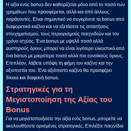
Η αξία ενός bonus δεν καθορίζεται μόνο από το ποσό των
χρημάτων που προσφέρεται, αλλά και από άλλους
παράγοντες. Είναι σημαντικό να συγκρίνετε τα bonus από
διαφορετικά καζίνο και να εξετάσετε τις απαιτήσεις
στοιχηματισμού, τους περιορισμούς παιχνιδιών και τον
χρόνο ισχύος. Ένα bonus με υψηλό ποσό αλλά
αυστηρούς όρους μπορεί να είναι λιγότερο ελκυστικό από
ένα bonus με μικρότερο ποσό αλλά πιο ευνοϊκούς όρους.
Επιπλέον, λάβετε υπόψη τη φήμη του καζίνο και την
αξιοπιστία του. Ένα αξιόπιστο καζίνο θα προσφέρει
δίκαια και διαφανή bonus.
Στρατηγικές για τη
Μεγιστοποίηση της Αξίας του
Bonus
Για να μεγιστοποιήσετε την αξία ενός bonus, μπορείτε να
ακολουθήσετε ορισμένες στρατηγικές. Επιλέξτε παιχνίδια