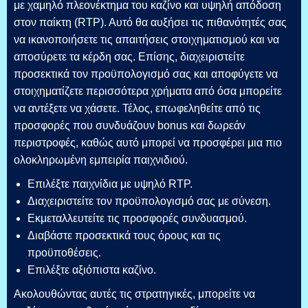
με χαμηλό πλεονέκτημα του καζίνο και υψηλή απόδοση
στον παίκτη (RTP). Αυτό θα αυξήσει τις πιθανότητές σας
να ικανοποιήσετε τις απαιτήσεις στοιχηματισμού και να
αποσύρετε τα κέρδη σας. Επίσης, διαχειριστείτε
προσεκτικά τον προϋπολογισμό σας και αποφύγετε να
στοιχηματίζετε περισσότερα χρήματα από όσα μπορείτε
να αντέξετε να χάσετε. Τέλος, επωφεληθείτε από τις
προσφορές που συνδυάζουν bonus και δωρεάν
περιστροφές, καθώς αυτό μπορεί να προσφέρει μια πιο
ολοκληρωμένη εμπειρία παιχνιδιού.
Επιλέξτε παιχνίδια με υψηλό RTP.
Διαχειριστείτε τον προϋπολογισμό σας με σύνεση.
Εκμεταλλευτείτε τις προσφορές συνδυασμού.
Διαβάστε προσεκτικά τους όρους και τις
προϋποθέσεις.
Επιλέξτε αξιόπιστα καζίνο.
Ακολουθώντας αυτές τις στρατηγικές, μπορείτε να