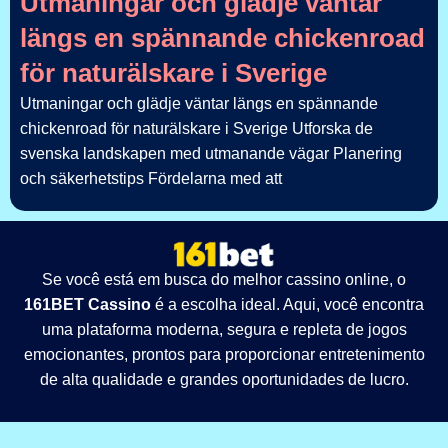
Utmaningar och glädje väntar
längs en spännande chickenroad
för naturälskare i Sverige
Utmaningar och glädje väntar längs en spännande
chickenroad för naturälskare i Sverige Utforska de
svenska landskapen med utmanande vägar Planering
och säkerhetstips Fördelarna med att
Se você está em busca do melhor cassino online, o
161BET Cassino
é a escolha ideal. Aqui, você encontra
uma plataforma moderna, segura e repleta de jogos
emocionantes, prontos para proporcionar entretenimento
de alta qualidade e grandes oportunidades de lucro.