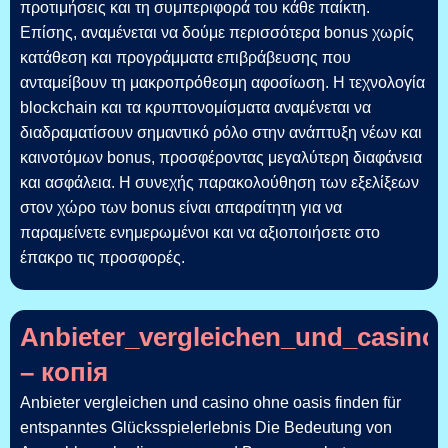
προτιμήσεις και τη συμπεριφορά του κάθε παίκτη.
Επίσης, αναμένεται να δούμε περισσότερα bonus χωρίς
κατάθεση και προγράμματα επιβράβευσης που
ανταμείβουν τη μακροπρόθεσμη αφοσίωση. Η τεχνολογία
blockchain και τα κρυπτονομίσματα αναμένεται να
διαδραματίσουν σημαντικό ρόλο στην ανάπτυξη νέων και
καινοτόμων bonus, προσφέροντας μεγαλύτερη διαφάνεια
και ασφάλεια. Η συνεχής παρακολούθηση των εξελίξεων
στον χώρο των bonus είναι απαραίτητη για να
παραμείνετε ενημερωμένοι και να αξιοποιήσετε στο
έπακρο τις προσφορές.
Anbieter_vergleichen_und_casino
– копія
Anbieter vergleichen und casino ohne oasis finden für
entspanntes Glücksspielerlebnis Die Bedeutung von