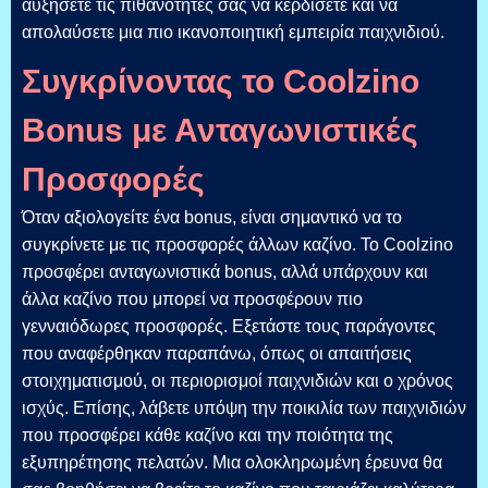
αυξήσετε τις πιθανότητές σας να κερδίσετε και να
απολαύσετε μια πιο ικανοποιητική εμπειρία παιχνιδιού.
Συγκρίνοντας το Coolzino
Bonus με Ανταγωνιστικές
Προσφορές
Όταν αξιολογείτε ένα bonus, είναι σημαντικό να το
συγκρίνετε με τις προσφορές άλλων καζίνο. Το Coolzino
προσφέρει ανταγωνιστικά bonus, αλλά υπάρχουν και
άλλα καζίνο που μπορεί να προσφέρουν πιο
γενναιόδωρες προσφορές. Εξετάστε τους παράγοντες
που αναφέρθηκαν παραπάνω, όπως οι απαιτήσεις
στοιχηματισμού, οι περιορισμοί παιχνιδιών και ο χρόνος
ισχύς. Επίσης, λάβετε υπόψη την ποικιλία των παιχνιδιών
που προσφέρει κάθε καζίνο και την ποιότητα της
εξυπηρέτησης πελατών. Μια ολοκληρωμένη έρευνα θα