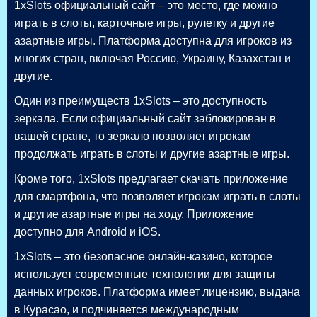
1xSlots официальный сайт – это место, где можно
играть в слоты, карточные игры, рулетку и другие
азартные игры. Платформа доступна для игроков из
многих стран, включая Россию, Украину, Казахстан и
другие.
Один из преимуществ 1xSlots – это доступность
зеркала. Если официальный сайт заблокирован в
вашей стране, то зеркало позволяет игрокам
продолжать играть в слоты и другие азартные игры.
Кроме того, 1xSlots предлагает скачать приложение
для смартфона, что позволяет игрокам играть в слоты
и другие азартные игры на ходу. Приложение
доступно для Android и iOS.
1xSlots – это безопасное онлайн-казино, которое
использует современные технологии для защиты
данных игроков. Платформа имеет лицензию, выдана
в Курасао, и подчиняется международным