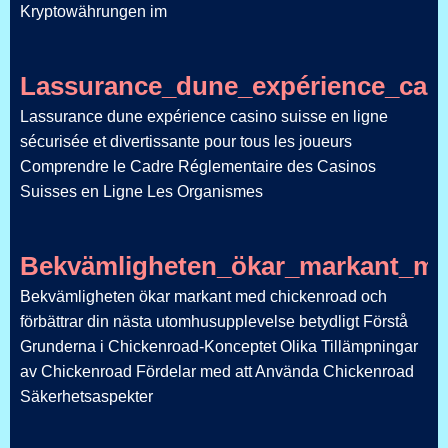
Kryptowährungen im
Lassurance_dune_expérience_casin
Lassurance dune expérience casino suisse en ligne
sécurisée et divertissante pour tous les joueurs
Comprendre le Cadre Réglementaire des Casinos
Suisses en Ligne Les Organismes
Bekvämligheten_ökar_markant_me
Bekvämligheten ökar markant med chickenroad och
förbättrar din nästa utomhusupplevelse betydligt Förstå
Grunderna i Chickenroad-Konceptet Olika Tillämpningar
av Chickenroad Fördelar med att Använda Chickenroad
Säkerhetsaspekter