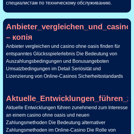
специалистам по техническому обслуживанию.
Anbieter_vergleichen_und_casino
– копія
Anbieter vergleichen und casino ohne oasis finden für
entspanntes Glücksspielerlebnis Die Bedeutung von
Auszahlungsbedingungen und Bonusangeboten
Umsatzbedingungen im Detail Seriösität und
Lizenzierung von Online-Casinos Sicherheitsstandards
Aktuelle_Entwicklungen_führen_
Aktuelle Entwicklungen führen zunehmend zum Interesse
an einem casino ohne oasis und neuen
Zahlungsmethoden Die Bedeutung alternativer
Zahlungsmethoden im Online-Casino Die Rolle von