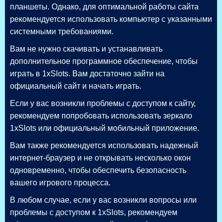
планшеты. Однако, для оптимальной работы сайта
рекомендуется использовать компьютер с указанными
системными требованиями.
Вам не нужно скачивать и устанавливать
дополнительное программное обеспечение, чтобы
играть в 1xSlots. Вам достаточно зайти на
официальный сайт и начать играть.
Если у вас возникли проблемы с доступом к сайту,
рекомендуем попробовать использовать зеркало
1xSlots или официальный мобильный приложение.
Вам также рекомендуется использовать надежный
интернет-браузер и не открывать несколько окон
одновременно, чтобы обеспечить безопасность
вашего игрового процесса.
В любом случае, если у вас возникли вопросы или
проблемы с доступом к 1xSlots, рекомендуем