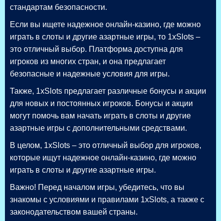
стандартам безопасности.
Если вы ищете надежное онлайн-казино, где можно
играть в слоты и другие азартные игры, то 1xSlots –
это отличный выбор. Платформа доступна для
игроков из многих стран, и она предлагает
безопасные и надежные условия для игры.
Также, 1xSlots предлагает различные бонусы и акции
для новых и постоянных игроков. Бонусы и акции
могут помочь вам начать играть в слоты и другие
азартные игры с дополнительными средствами.
В целом, 1xSlots – это отличный выбор для игроков,
которые ищут надежное онлайн-казино, где можно
играть в слоты и другие азартные игры.
Важно! Перед началом игры, убедитесь, что вы
знакомы с условиями и правилами 1xSlots, а также с
законодательством вашей страны.