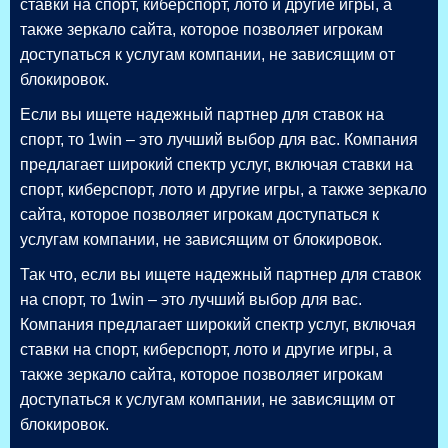
ставки на спорт, киберспорт, лото и другие игры, а
также зеркало сайта, которое позволяет игрокам
доступаться к услугам компании, не зависящим от
блокировок.
Если вы ищете надежный партнер для ставок на
спорт, то 1win – это лучший выбор для вас. Компания
предлагает широкий спектр услуг, включая ставки на
спорт, киберспорт, лото и другие игры, а также зеркало
сайта, которое позволяет игрокам доступаться к
услугам компании, не зависящим от блокировок.
Так что, если вы ищете надежный партнер для ставок
на спорт, то 1win – это лучший выбор для вас.
Компания предлагает широкий спектр услуг, включая
ставки на спорт, киберспорт, лото и другие игры, а
также зеркало сайта, которое позволяет игрокам
доступаться к услугам компании, не зависящим от
блокировок.