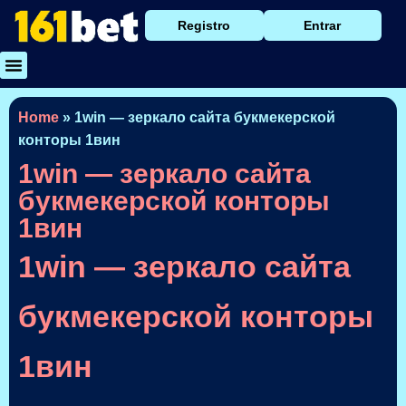
Registro
Entrar
Baixar Aplicativo
Caça Níqueis
Cassino Ao Vivo
Home
»
1win — зеркало сайта букмекерской
конторы 1вин
1win — зеркало сайта
букмекерской конторы
1вин
1win — зеркало сайта
букмекерской конторы
1вин