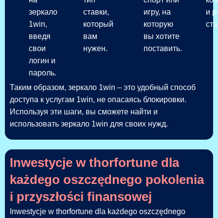
зеркало
ставки,
игру, на
и 
1win,
который
которую
ста
введя
вам
вы хотите
свои
нужен.
поставить.
логин и
пароль.
Таким образом, зеркало 1win – это удобный способ
доступа к услугам 1win, не опасаясь блокировки.
Используя эти шаги, вы сможете найти и
использовать зеркало 1win для своих нужд.
Inwestycje w thorfortune dla
każdego oszczędnego pokolenia
i przyszłości finansowej
Inwestycje w thorfortune dla każdego oszczędnego