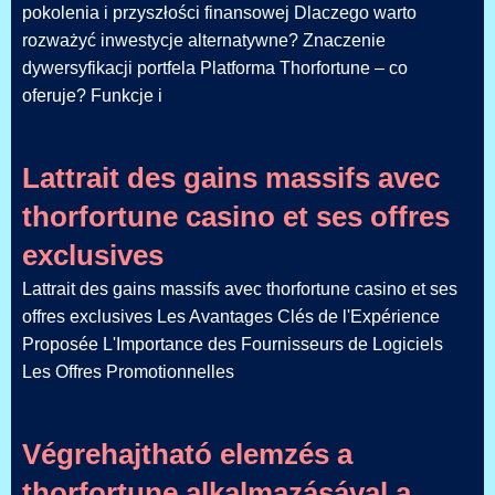
pokolenia i przyszłości finansowej Dlaczego warto
rozważyć inwestycje alternatywne? Znaczenie
dywersyfikacji portfela Platforma Thorfortune – co
oferuje? Funkcje i
Lattrait des gains massifs avec
thorfortune casino et ses offres
exclusives
Lattrait des gains massifs avec thorfortune casino et ses
offres exclusives Les Avantages Clés de l'Expérience
Proposée L'Importance des Fournisseurs de Logiciels
Les Offres Promotionnelles
Végrehajtható elemzés a
thorfortune alkalmazásával a