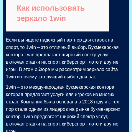
Как использовать
зеркало 1win
Если вы ищете надежный партнер для ставок на
спорт, то 1win – это отличный выбор. Букмекерская
контора 1win предлагает широкий спектр услуг,
включая ставки на спорт, киберспорт, лото и другие
игры. В этом обзоре мы рассмотрим зеркало сайта
1win и почему это лучший выбор для вас.
1win – это международная букмекерская контора,
которая предлагает услуги для игроков из многих
стран. Компания была основана в 2018 году и с тех
пор стала одним из лидеров на рынке букмекерских
контор. 1win предлагает широкий спектр услуг,
включая ставки на спорт, киберспорт, лото и другие
игры.