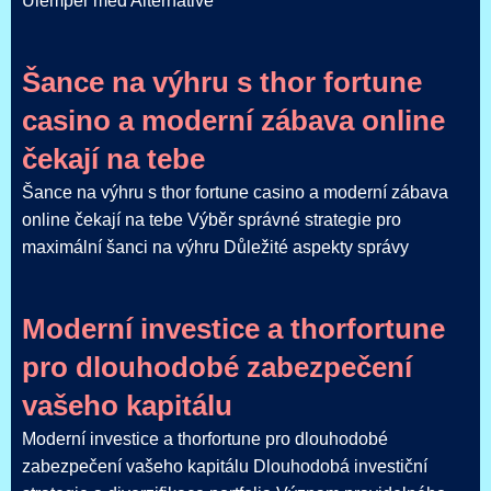
Ulemper med Alternative
Šance na výhru s thor fortune
casino a moderní zábava online
čekají na tebe
Šance na výhru s thor fortune casino a moderní zábava
online čekají na tebe Výběr správné strategie pro
maximální šanci na výhru Důležité aspekty správy
Moderní investice a thorfortune
pro dlouhodobé zabezpečení
vašeho kapitálu
Moderní investice a thorfortune pro dlouhodobé
zabezpečení vašeho kapitálu Dlouhodobá investiční