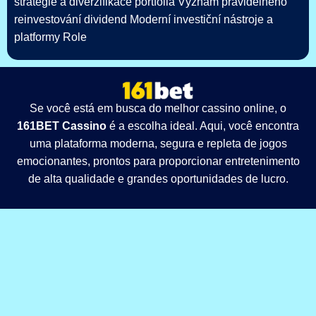
strategie a diverzifikace portfolia Význam pravidelného
reinvestování dividend Moderní investiční nástroje a
platformy Role
Se você está em busca do melhor cassino online, o
161BET Cassino
é a escolha ideal. Aqui, você encontra
uma plataforma moderna, segura e repleta de jogos
emocionantes, prontos para proporcionar entretenimento
de alta qualidade e grandes oportunidades de lucro.