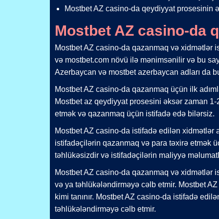
Mostbet AZ casino-da qeydiyyat prosesinin ə
Mostbet AZ casino-da q
Mostbet AZ casino-da qazanmaq və xidmətlər isti
və mostbet.com növü ilə mənimsənilir və bu say
Azerbaycan və mostbet azerbaycan adları da bu s
Mostbet AZ casino-da qazanmaq üçün ilk adımları
Mostbet az qeydiyyat prosesini əksər zaman 1-
etmək və qazanmaq üçün istifadə edə bilərsiz.
Mostbet AZ casino-da istifadə edilən xidmətlər a
istifadəçilərin qazanmaq və para təxirə etmək ü
təhlükəsizdir və istifadəçilərin maliyyə məlumat
Mostbet AZ casino-da qazanmaq və xidmətlər istif
və ya təhlükələndirməyə cəlb etmir. Mostbet AZ 
kimi tanınır. Mostbet AZ casino-da istifadə edilə
təhlükələndirməyə cəlb etmir.