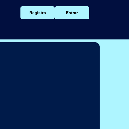
Registro
Entrar