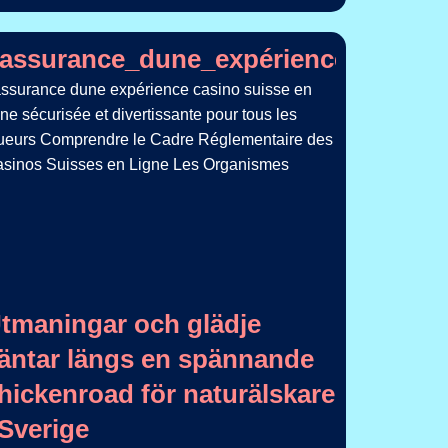
panntes_Glücksspiele
n_zunehmend_zum_Interesse_an_ein
assurance_dune_expérience_casino_
ssurance dune expérience casino suisse en
gne sécurisée et divertissante pour tous les
ueurs Comprendre le Cadre Réglementaire des
sinos Suisses en Ligne Les Organismes
ar_din_nästa_utomhu
iöse_Bewertungen_zum_online_casin
tmaningar och glädje
äntar längs en spännande
hickenroad för naturälskare
 Sverige