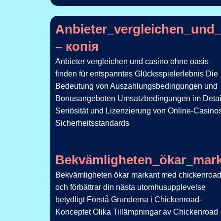
Anbieter_vergleichen_und
– копія
Anbieter vergleichen und casino ohne oasis
finden für entspanntes Glücksspielerlebnis Die
Bedeutung von Auszahlungsbedingungen und
Bonusangeboten Umsatzbedingungen im Detai
Seriösität und Lizenzierung von Online-Casino
Sicherheitsstandards
Bekvämligheten_ökar_mark
Bekvämligheten ökar markant med chickenroa
och förbättrar din nästa utomhusupplevelse
betydligt Förstå Grunderna i Chickenroad-
Konceptet Olika Tillämpningar av Chickenroad